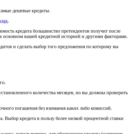
 самые дешевые кредиты.
одах
.
оимость кредита большинство претендентов получит после
ся в основном вашей кредитной историей и другими факторами.
едитов и сделать выбор того предложения по которому вы
го.
становленного количества месяцев, но вы должны проверить
рочного погашения без взимания каких либо комиссий.
ита. Выбор кредита в пользу более низкой процентной ставки
алога, используемого, для обеспечения кредита (например,