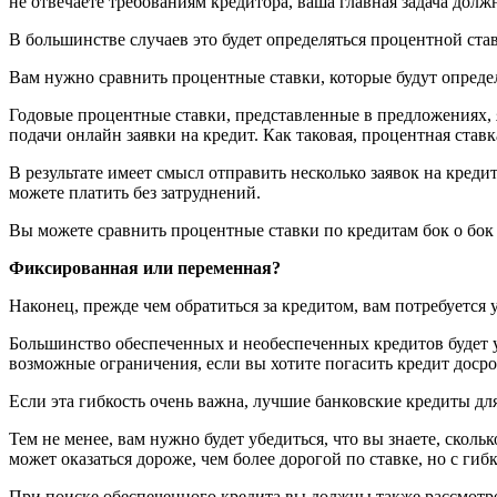
не отвечаете требованиям кредитора, ваша главная задача долж
В большинстве случаев это будет определяться процентной ста
Вам нужно сравнить процентные ставки, которые будут определ
Годовые процентные ставки, представленные в предложениях,
подачи онлайн заявки на кредит. Как таковая, процентная ста
В результате имеет смысл отправить несколько заявок на кред
можете платить без затруднений.
Вы можете сравнить процентные ставки по кредитам бок о бо
Фиксированная или переменная?
Наконец, прежде чем обратиться за кредитом, вам потребуется уб
Большинство обеспеченных и необеспеченных кредитов будет 
возможные ограничения, если вы хотите погасить кредит досро
Если эта гибкость очень важна, лучшие банковские кредиты дл
Тем не менее, вам нужно будет убедиться, что вы знаете, скол
может оказаться дороже, чем более дорогой по ставке, но с ги
При поиске обеспеченного кредита вы должны также рассмотрет