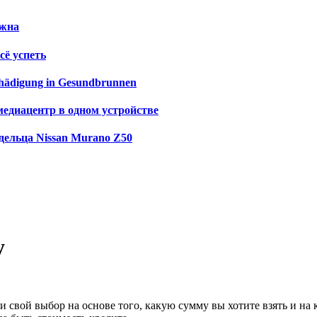
ужна
сё успеть
schädigung in Gesundbrunnen
медиацентр в одном устройстве
дельца Nissan Murano Z50
у
и свой выбор на основе того, какую сумму вы хотите взять и на