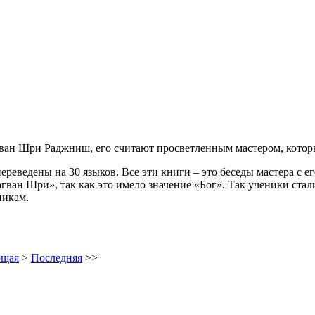
ван Шри Раджниш, его считают просветленным мастером, кото
реведены на 30 языков. Все эти книги – это беседы мастера с ег
агван Шри», так как это имело значение «Бог». Так ученики ста
никам.
ющая
>
Последняя
>>