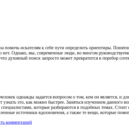
а помочь искателям к себе пути определить ориентиры. Понятно
очно нет. Однако, мы, современные люди, во многом руководствуем
что духовный поиск запросто может превратится в перебор соте
еловек однажды задается вопросом о том, кем он является, и для
т узнать это, как можно быстрее. Заняться изучением данного 
специалистами, которые разбираются в подобных темах. Стоит о
деленные источники вдохновения, а также те вещи, которые пом
ть комментарий