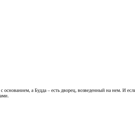
с основанием, а Будда – есть дворец, возведенный на нем. И есл
ами.