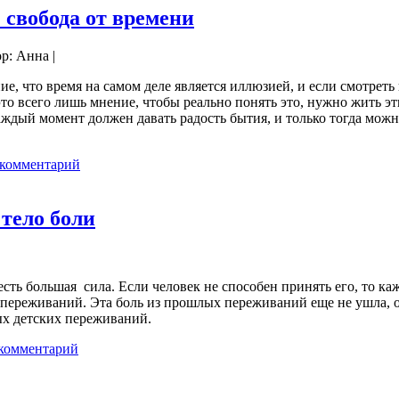
 свобода от времени
ор: Анна |
е, что время на самом деле является иллюзией, и если смотреть 
это всего лишь мнение, чтобы реально понять это, нужно жить э
ждый момент должен давать радость бытия, и только тогда можно
 комментарий
 тело боли
сть большая сила. Если человек не способен принять его, то ка
 переживаний. Эта боль из прошлых переживаний еще не ушла, о
ых детских переживаний.
комментарий