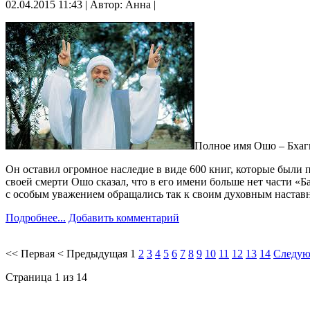
02.04.2015 11:43 | Автор: Анна |
Полное имя Ошо – Бхаг
Он оставил огромное наследие в виде 600 книг, которые были пе
своей смерти Ошо сказал, что в его имени больше нет части «Б
с особым уважением обращались так к своим духовным настав
Подробнее...
Добавить комментарий
<<
Первая
<
Предыдущая
1
2
3
4
5
6
7
8
9
10
11
12
13
14
Следу
Страница 1 из 14