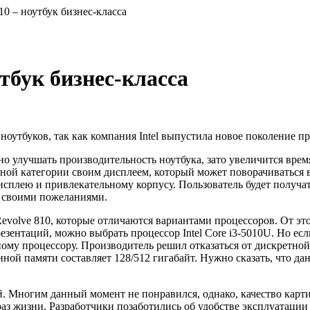
10 – ноутбук бизнес-класса
утбук бизнес-класса
утбуков, так как компания Intel выпустила новое поколение про
о улучшать производительность ноутбука, зато увеличится время
бной категории своим дисплеем, который может поворачиваться 
исплею и привлекательному корпусу. Пользователь будет получа
о своими пожеланиями.
evolve 810, которые отличаются вариантами процессоров. От это
зентаций, можно выбрать процессор Intel Core i3-5010U. Но есл
у процессору. Производитель решил отказаться от дискретной 
нной памяти составляет 128/512 гигабайт. Нужно сказать, что д
 Многим данный момент не понравился, однако, качество картин
аз жизни. Разработчики позаботились об удобстве эксплуатации