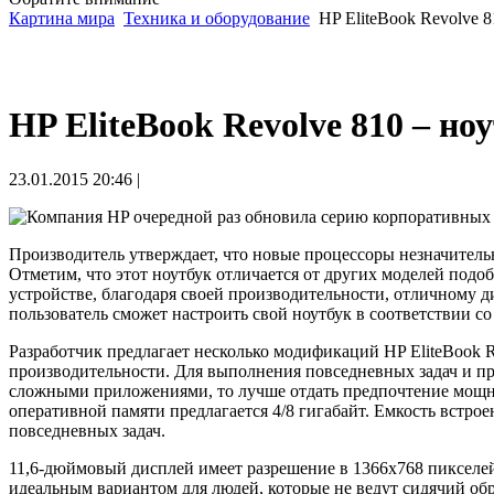
Картина мира
Техника и оборудование
HP EliteBook Revolve 8
HP EliteBook Revolve 810 – но
23.01.2015 20:46 |
Компания HP очередной раз обновила серию корпоративных но
Производитель утверждает, что новые процессоры незначительн
Отметим, что этот ноутбук отличается от других моделей подо
устройстве, благодаря своей производительности, отличному д
пользователь сможет настроить свой ноутбук в соответствии с
Разработчик предлагает несколько модификаций HP EliteBook R
производительности. Для выполнения повседневных задач и пре
сложными приложениями, то лучше отдать предпочтение мощном
оперативной памяти предлагается 4/8 гигабайт. Емкость встрое
повседневных задач.
11,6-дюймовый дисплей имеет разрешение в 1366х768 пикселей.
идеальным вариантом для людей, которые не ведут сидячий обр