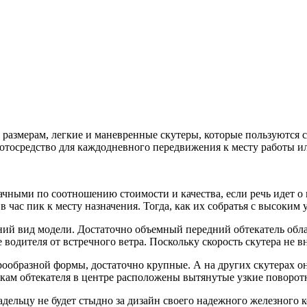
размерам, легкие и маневренные скутеры, которые пользуются с
отосредство для каждодневного передвижения к месту работы и
чными по соотношению стоимости и качества, если речь идет о
 в час пик к месту назначения. Тогда, как их собратья с высоки
й вид модели. Достаточно объемный передний обтекатель обла
водителя от встречного ветра. Поскольку скорость скутера не в
ообразной формы, достаточно крупные. А на других скутерах о
окам обтекателя в центре расположены вытянутые узкие поворот
дельцу не будет стыдно за дизайн своего надежного железного к