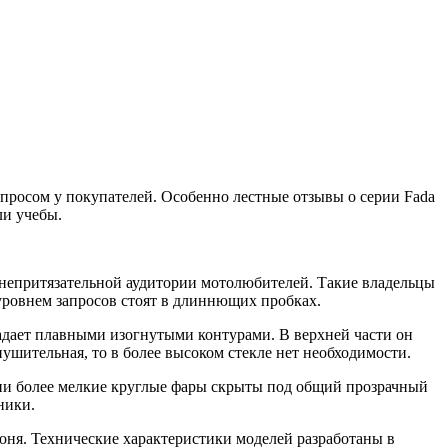
просом у покупателей. Особенно лестные отзывы о серии Fada
ли учебы.
 непритязательной аудитории мотолюбителей. Такие владельцы
м уровнем запросов стоят в длиннющих пробках.
дает плавными изогнутыми контурами. В верхней части он
нушительная, то в более высоком стекле нет необходимости.
ни более мелкие круглые фары скрыты под общий прозрачный
ники.
оня. Технические характеристики моделей разработаны в