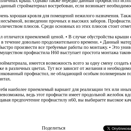
азличных крыш. Однако также нередко данный профнастил испо
данный стройматериал востребован, если возникает необходимо
очень хорошая кровля для помещений нежилого назначения. Так
 несъёмной, возведении прочных и высоких заборов. Профнастил
оличеством плюсов. Среди основных из этих плюсов стоит отмет
л отличатся приемлемой ценой. • В случае обустройства крыши 
в течение довольно продолжительного времени. • Данный матер
быстро произвести все требуемые работы по монтажу. • Это унив
уществом профнастила Н60 выступает простота монтажа таков
йматериала, имеется возможность всего за одну смену создать к
ке в различных цветах. Тут все зависит от желания и необходим
оцинкованный профнастил, не обладающий особым полимерным п
антах.
я себя наиболее приемлемый вариант для реализации тех или ины
невозможны, ведь этот профнасти имеет продольной желобок вд
давая предпочтение профнастилу н60, вы выбираете высокое кач
Поделиться