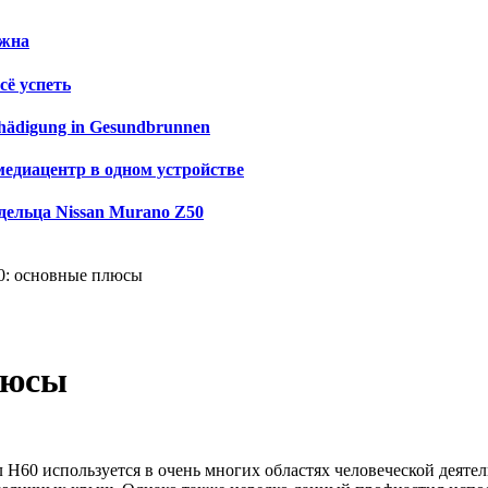
ужна
сё успеть
schädigung in Gesundbrunnen
медиацентр в одном устройстве
дельца Nissan Murano Z50
0: основные плюсы
люсы
 Н60 используется в очень многих областях человеческой деяте