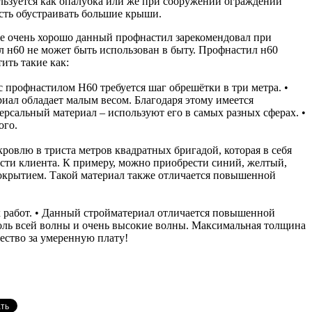
льзуется как опалубка или же при сооружении ограждений
сть обустраивать большие крыши.
же очень хорошо данный профнастил зарекомендовал при
 н60 не может быть использован в быту. Профнастил н60
ить такие как:
с профнастилом Н60 требуется шаг обрешётки в три метра. •
иал обладает малым весом. Благодаря этому имеется
ерсальный материал – используют его в самых разных сферах. •
ого.
ровлю в триста метров квадратных бригадой, которая в себя
ости клиента. К примеру, можно приобрести синий, желтый,
окрытием. Такой материал также отличается повышенной
х работ. • Данный стройматериал отличается повышенной
оль всей волны и очень высокие волны. Максимальная толщина
ество за умеренную плату!