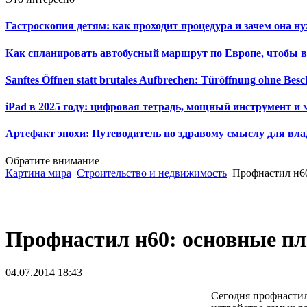
Гастроскопия детям: как проходит процедура и зачем она н
Как спланировать автобусный маршрут по Европе, чтобы в
Sanftes Öffnen statt brutales Aufbrechen: Türöffnung ohne Be
iPad в 2025 году: цифровая тетрадь, мощный инструмент и 
Артефакт эпохи: Путеводитель по здравому смыслу для вла
Обратите внимание
Картина мира
Строительство и недвижимость
Профнастил н6
Профнастил н60: основные п
04.07.2014 18:43 |
Сегодня профнастил