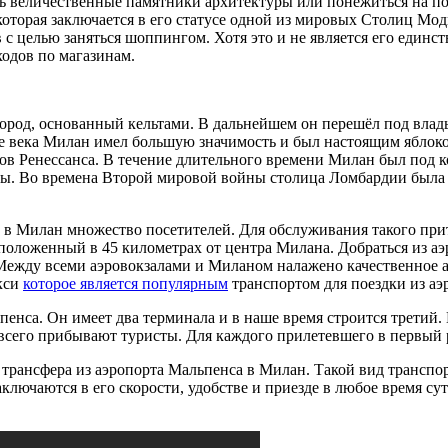
ть величественные памятники архитектуры или понежиться на 
которая заключается в его статусе одной из мировых Столиц М
 с целью заняться шоппингом. Хотя это и не является его единс
ходов по магазинам.
род, основанный кельтами. В дальнейшем он перешёл под влады
 века Милан имел большую значимость и был настоящим яблоко
ов Ренессанса. В течение длительного времени Милан был под к
ы. Во времена Второй мировой войны столица Ломбардии была с
 в Милан множество посетителей. Для обслуживания такого при
сположенный в 45 километрах от центра Милана. Добраться из а
 Между всеми аэровокзалами и Миланом налажено качественное 
акси
которое является популярным
транспортом для поездки из аэ
са. Он имеет два терминала и в наше время строится третий. 
сего прибывают туристы. Для каждого прилетевшего в первый ра
рансфера из аэропорта Мальпенса в Милан. Такой вид транспорт
лючаются в его скорости, удобстве и приезде в любое время сут