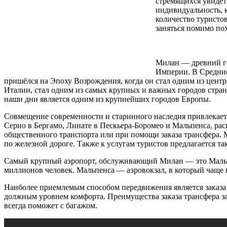
стремящихся увиде
индивидуальность, 
количество туристов
заняться помимо по
Милан — древний го
Империи. В Средние
пришёлся на Эпоху Возрождения, когда он стал одним из центр
Италии, стал одним из самых крупных и важных городов стран
наши дни является одним из крупнейших городов Европы.
Совмещение современности и старинного наследия привлекает
Серио в Бергамо, Линате в Пескьера-Боромео и Мальпенса, ра
общественного транспорта или при помощи заказа трансфера.
по железной дороге. Также к услугам туристов предлагается т
Самый крупный аэропорт, обслуживающий Милан — это Мальпен
миллионов человек. Мальпенса — аэровокзал, в который чаще в
Наиболее приемлемым способом передвижения является заказа т
должным уровнем комфорта. Преимущества заказа трансфера зак
всегда поможет с багажом.