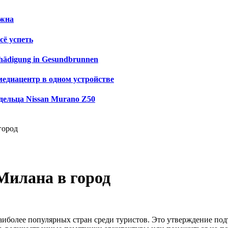
ужна
сё успеть
schädigung in Gesundbrunnen
медиацентр в одном устройстве
дельца Nissan Murano Z50
город
Милана в город
аиболее популярных стран среди туристов. Это утверждение по