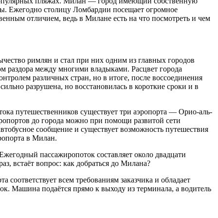
популярных пляжах. Милан — город имеющий собственную
оды. Ежегодно столицу Ломбардии посещает огромное
твенным отличием, ведь в Милане есть на что посмотреть и чем
чество римлян и стал при них одним из главных городов
м раздора между многими владыками. Расцвет города
онтролем различных стран, но в итоге, после воссоединения
ильно разрушена, но восстановилась в короткие сроки и в
тока путешественников существует три аэропорта — Орио-аль-
эропортов до города можно при помощи развитой сети
автобусное сообщение и существует возможность путешествия
ропорта в Милан.
Ежегодный пассажиропоток составляет около двадцати
з, встаёт вопрос: как добраться до Милана?
а соответствует всем требованиям заказчика и обладает
ок. Машина подаётся прямо к выходу из терминала, а водитель