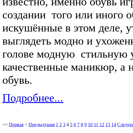
известно, именно обувь иг
создании того или иного о
искушённые в этом деле, у
выглядеть модно и ухожен
голове модную стильную ук
качественные маникюр, а 
обувь.
Подробнее...
<<
Первая
<
Предыдущая
1
2
3
4
5
6
7
8
9
10
11
12
13
14
Следу