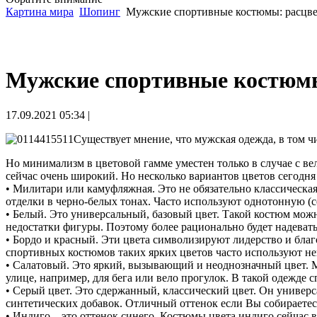
Картина мира
Шопинг
Мужские спортивные костюмы: расцвет
Мужские спортивные костюмы:
17.09.2021 05:34 |
Существует мнение, что мужская одежда, в том 
Но минимализм в цветовой гамме уместен только в случае с ве
сейчас очень широкий. Но несколько вариантов цветов сегодня
• Милитари или камуфляжная. Это не обязательно классическа
отделки в черно-белых тонах. Часто используют однотонную (с
• Белый. Это универсальный, базовый цвет. Такой костюм мож
недостатки фигуры. Поэтому более рационально будет надеват
• Бордо и красный. Эти цвета символизируют лидерство и благ
спортивных костюмов таких ярких цветов часто используют не
• Салатовый. Это яркий, вызывающий и неоднозначный цвет. М
улице, например, для бега или вело прогулок. В такой одежде с
• Серый цвет. Это сдержанный, классический цвет. Он универс
синтетических добавок. Отличный оттенок если Вы собираете
• Индиго – это оттенок синего. Костюмы цвета индиго сейчас в