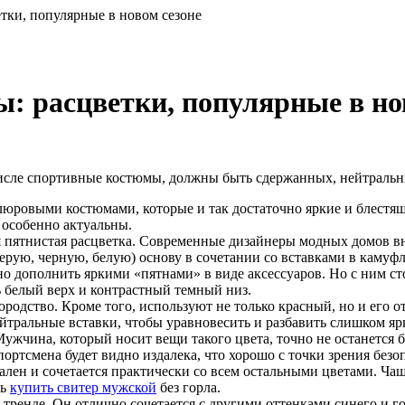
ки, популярные в новом сезоне
 расцветки, популярные в но
числе спортивные костюмы, должны быть сдержанных, нейтральн
люровыми костюмами, которые и так достаточно яркие и блестящ
 особенно актуальны.
я пятнистая расцветка. Современные дизайнеры модных домов вн
ерую, черную, белую) основу в сочетании со вставками в камуф
но дополнить яркими «пятнами» в виде аксессуаров. Но с ним ст
ь белый верх и контрастный темный низ.
ородство. Кроме того, используют не только красный, но и его 
йтральные вставки, чтобы уравновесить и разбавить слишком яр
ужчина, который носит вещи такого цвета, точно не останется 
портсмена будет видно издалека, что хорошо с точки зрения безо
ален и сочетается практически со всем остальными цветами. Ча
сь
купить свитер мужской
без горла.
 тренде. Он отлично сочетается с другими оттенками синего и го