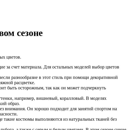
вом сезоне
ых цветов.
ие за счет материала. Для остальных моделей выбор цветов
если разнообразие в этот стиль при помощи декоративной
ляжной расцветке.
оит быть осторожным, так как он может подчеркнуть
оттенки, например, вишневый, коралловый. В моделях
кий образ.
без внимания. Он хорошо подходит для занятий спортом на
пасности.
ще такие костюмы выполняются из натуральных тканей без
лубого, а также с серым и белым цветами. В этом сезоне синие