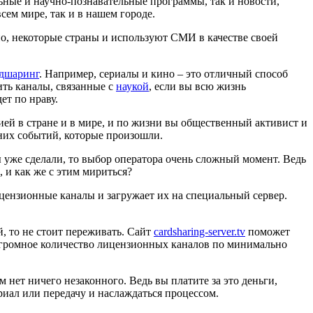
льные и научно-познавательные программы, так и новости,
сем мире, так и в нашем городе.
но, некоторые страны и используют СМИ в качестве своей
дшаринг
. Например, сериалы и кино – это отличный способ
ить каналы, связанные с
наукой
, если вы всю жизнь
ет по нраву.
ией в стране и в мире, и по жизни вы общественный активист и
дних событий, которые произошли.
ы уже сделали, то выбор оператора очень сложный момент. Ведь
, и как же с этим мириться?
цензионные каналы и загружает их на специальный сервер.
й, то не стоит переживать. Сайт
cardsharing-server.tv
поможет
 огромное количество лицензионных каналов по минимально
 нет ничего незаконного. Ведь вы платите за это деньги,
иал или передачу и наслаждаться процессом.