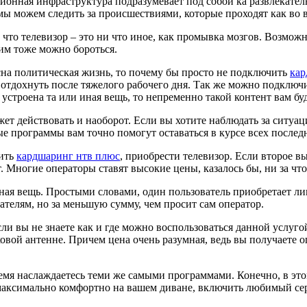
изионная инфраструктура подразумевает под собой ка развлекате
ы можем следить за происшествиями, которые проходят как во в
 что телевизор – это ни что иное, как промывка мозгов. Возмож
тим тоже можно бороться.
сна политическая жизнь, то почему бы просто не подключить
кар
и отдохнуть после тяжелого рабочего дня. Так же можно подключ
 устроена та или иная вещь, то непременно такой контент вам буд
ет действовать и наоборот. Если вы хотите наблюдать за ситуац
ные программы вам точно помогут оставаться в курсе всех после
вить
кардшаринг нтв плюс
, приобрести телевизор. Если второе в
. Многие операторы ставят высокие цены, казалось бы, ни за что
ная вещь. Простыми словами, один пользователь приобретает ли
ателям, но за меньшую сумму, чем просит сам оператор.
сли вы не знаете как и где можно воспользоваться данной услуго
овой антенне. Причем цена очень разумная, ведь вы получаете
емя наслаждаетесь теми же самыми программами. Конечно, в этом
я максимально комфортно на вашем диване, включить любимый сер