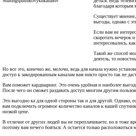
деться. Ведь телев
благодаря которым м
Существует мнение,
выгоды, однако с э
Если вам не интере
скоротать вечерок 
интересовались, как
Такой же способ мож
деятель, то новост
Но все это, конечно же, мелочи, ведь для начала нужно устано
доступ к закодированным каналам вам никто просто так не даст
Вам поможет кардшаринг. Это очень удобная и наиболее выгод
После чего он сможет раздавать доступ многим другим пользов
Это выгодно ка для одной стороны так и для другой. Однако, е
вам подключить огромное количество каналов к вашей спутник
низкой цене.
В отличие от других людей вы не переплачиваете, но в тоже вр
поэтому вам нечего бояться. А остается только расположитьс