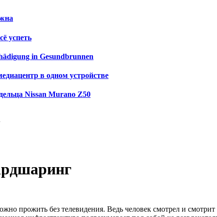
ужна
сё успеть
schädigung in Gesundbrunnen
медиацентр в одном устройстве
дельца Nissan Murano Z50
г
кардшаринг
ожно прожить без телевидения. Ведь человек смотрел и смотрит 