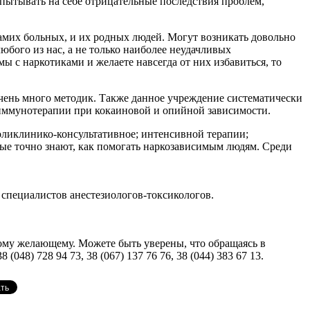
пытывать на себе отрицательные последствия проблем,
самих больных, и их родных людей. Могут возникать довольно
юбого из нас, а не только наиболее неудачливых
ы с наркотиками и желаете навсегда от них избавиться, то
чень много методик. Также данное учреждение систематически
 иммунотерапии при кокаиновой и опийной зависимости.
поликлинико-консультативное; интенсивной терапии;
ые точно знают, как помогать наркозависимым людям. Среди
пециалистов анестезиологов-токсикологов.
ому желающему. Можете быть уверены, что обращаясь в
) 728 94 73, 38 (067) 137 76 76, 38 (044) 383 67 13.