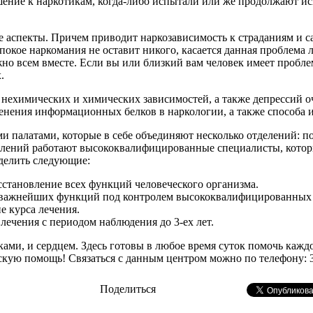
шение к наркотикам, когда-либо испытали или же продолжают ис
ие аспекты. Причем приводит наркозависимость к страданиям и 
покое наркомания не оставит никого, касается данная проблема л
но всем вместе. Если вы или близкий вам человек имеет проблем
.
нехимических и химических зависимостей, а также депрессий о
менения информационных белков в наркологии, а также способа
ми палатами, которые в себе объединяют несколько отделений: 
елений работают высококвалифицированные специалисты, котор
делить следующие:
сстановление всех функций человеческого организма.
важнейших функций под контролем высококвалифицированных с
е курса лечения.
ечения с периодом наблюдения до 3-ех лет.
ми, и сердцем. Здесь готовы в любое время суток помочь кажд
помощь! Связаться с данным центром можно по телефону: 38 (048
Поделиться