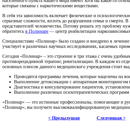
населенного пункта нашего мира имеют хотя бы какое-то отно
которые связаны с наркотическими веществами.
В себя эта зависимость включает физические и психологическ
серьезные сложности, вплоть до разрушения семьи и смерти. В 
представителей человечества. Потому решать эту проблему нуж
обратитесь
в Полинаре
— центр реабилитации наркозависимых
Специалистами «Полинар» было создано и внедрено в лечение 
участвует в различных научных исследованиях, касаемых при
Сегодня «Полинар» – это строение в три этажа с очень удобны
противорецидивной терапии; ревитализации. В каждом из отд
основных плюсов данного медицинского учреждения стоит вы
Проводятся программы лечения, которые нацелены на во
Выполнение детоксикации с аппаратным мониторингом 
Диагностика и консультирование пациентов, установлени
Выполнение различных психотерапевтических программ л
«Полинар» — это истинные профессионалы, помогающие и рука
«Полинар», вы получите высококвалифицированную медицинскую 
< Предыдущая
Следующая >