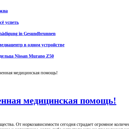
ужна
сё успеть
schädigung in Gesundbrunnen
медиацентр в одном устройстве
дельца Nissan Murano Z50
венная медицинская помощь!
енная медицинская помощь!
ства. От норкозависимости сегодня страдает огромное количест