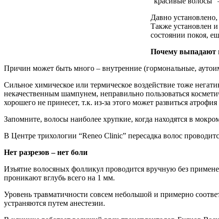
“красивые волосы” –
Давно установлено,
Также установлен и
состоянии покоя, ещ
Почему выпадают 
Причин может быть много – внутренние (гормональные, аутоимм
Сильное химическое или термическое воздействие тоже негатив
некачественным шампунем, неправильно пользоваться косметиче
хорошего не принесет, т.к. из-за этого может развиться атрофи
Запомните, волосы наиболее хрупкие, когда находятся в мокр
В Центре трихологии “Reneo Clinic” пересадка волос проводит
Нет разрезов – нет боли
Изъятие волосяных фолликул проводится вручную без примене
проникают вглубь всего на 1 мм.
Уровень травматичности совсем небольшой и примерно соотве
устраняются путем анестезии.