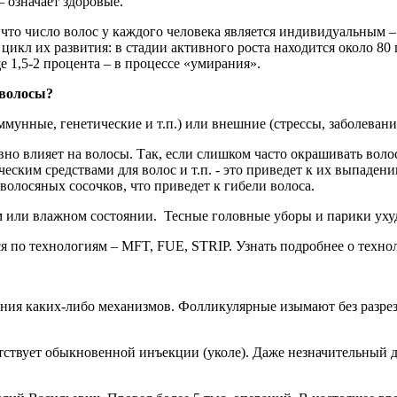
 означает здоровые.
 что число волос у каждого человека является индивидуальным 
 цикл их развития: в стадии активного роста находится около 8
е 1,5-2 процента – в процессе «умирания».
волосы?
унные, генетические и т.п.) или внешние (стрессы, заболевани
но влияет на волосы. Так, если слишком часто окрашивать воло
ским средствами для волос и т.п. - это приведет к их выпаден
я волосяных сосочков, что приведет к гибели волоса.
ом или влажном состоянии. Тесные головные уборы и парики уху
ся по технологиям – MFT, FUE, STRIP. Узнать подробнее о техн
ния каких-либо механизмов. Фолликулярные изымают без разре
тствует обыкновенной инъекции (уколе). Даже незначительный 