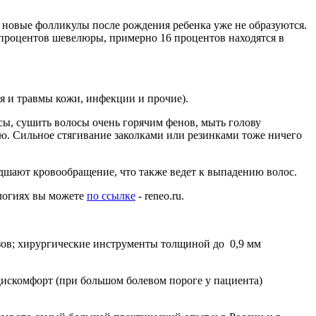
– новые фолликулы после рождения ребенка уже не образуются.
0 процентов шевелюры, примерно 16 процентов находятся в
я и травмы кожи, инфекции и прочие).
сы, сушить волосы очень горячим фенов, мыть голову
ию. Сильное стягивание заколками или резинками тоже ничего
дшают кровообращение, что также ведет к выпадению волос.
ологиях вы можете
по ссылке
- reneo.ru.
зов; хирургические инструменты толщиной до 0,9 мм
дискомфорт (при большом болевом пороге у пациента)