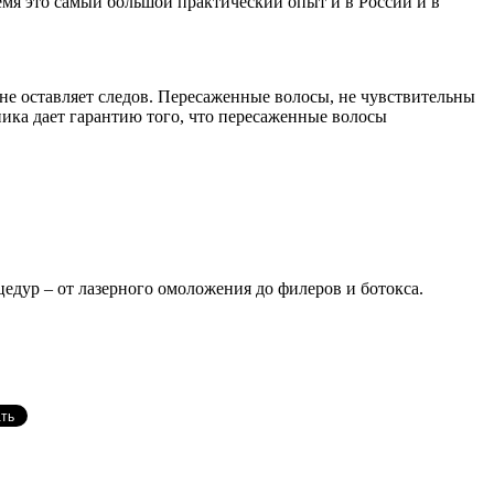
емя это самый большой практический опыт и в России и в
 оставляет следов. Пересаженные волосы, не чувствительны
ника дает гарантию того, что пересаженные волосы
цедур – от лазерного омоложения до филеров и ботокса.