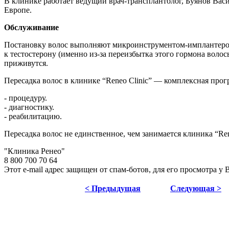
В клинике работает ведущий врач-трансплантолог, Буянов Васи
Европе.
Обслуживание
Постановку волос выполняют микроинструментом-имплантером.
к тестостерону (именно из-за переизбытка этого гормона волос
приживутся.
Пересадка волос в клинике “Reneo Clinic” — комплексная прог
- процедуру.
- диагностику.
- реабилитацию.
Пересадка волос не единственное, чем занимается клиника “Ren
"Клиника Ренео"
8 800 700 70 64
Этот e-mail адрес защищен от спам-ботов, для его просмотра у 
< Предыдущая
Следующая >