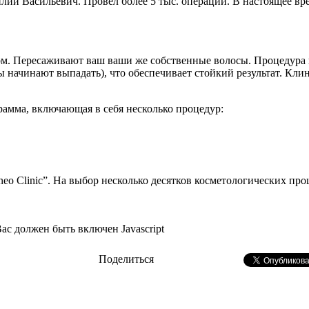
лий Васильевич. Провел более 5 тыс. операций. В настоящее вр
 Пересаживают ваш ваши же собственные волосы. Процедура не
ы начинают выпадать), что обеспечивает стойкий результат. Кли
рамма, включающая в себя несколько процедур:
eo Clinic”. На выбор несколько десятков косметологических про
Вас должен быть включен Javascript
Поделиться