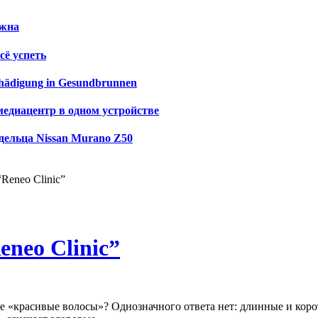
ужна
сё успеть
schädigung in Gesundbrunnen
медиацентр в одном устройстве
дельца Nissan Murano Z50
Reneo Clinic”
eneo Clinic”
ие «красивые волосы»? Однозначного ответа нет: длинные и коро