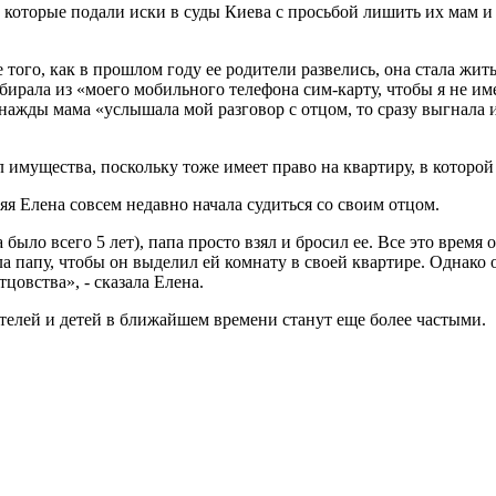
, которые подали иски в суды Киева с просьбой лишить их мам и
 того, как в прошлом году ее родители развелись, она стала жит
забирала из «моего мобильного телефона сим-карту, чтобы я не 
днажды мама «услышала мой разговор с отцом, то сразу выгнала и
л имущества, поскольку тоже имеет право на квартиру, в которой
яя Елена совсем недавно начала судиться со своим отцом.
да было всего 5 лет), папа просто взял и бросил ее. Все это врем
а папу, чтобы он выделил ей комнату в своей квартире. Однако о
тцовства», - сказала Елена.
ителей и детей в ближайшем времени станут еще более частыми.