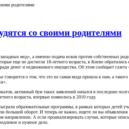
воими родителями
удятся со своими родителями
западных мод», а именно подача исков против собственных роди
оторые еще не достигли 18-летнего возраста, в Киеве обратилис
 ради денег и недвижимого имущества. Об этом сообщает газета
е говорится о том, что это не самая мода пришла к нам, а таког
и».
катов, активный бум таких заявлений начался в последние полг
етнего возраста, впервые появились в 2010 году.
ыграли образовательные программы, в рамках которых детей учат
ли большой оборот. И теперь не важно, ищете ли вы объявления 
м направлении. А если проанализировать случаи, которые описы
аведливое и нужное дело.