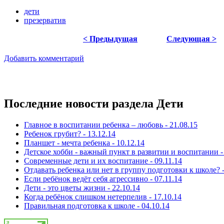
дети
презерватив
< Предыдущая
Следующая >
Добавить комментарий
Последние новости раздела Дети
Главное в воспитании ребенка – любовь - 21.08.15
Ребенок грубит? - 13.12.14
Планшет - мечта ребенка - 10.12.14
Детское хобби - важный пункт в развитии и воспитании - 
Современные дети и их воспитание - 09.11.14
Отдавать ребенка или нет в группу подготовки к школе? -
Если ребёнок ведёт себя агрессивно - 07.11.14
Дети - это цветы жизни - 22.10.14
Когда ребёнок слишком нетерпелив - 17.10.14
Правильная подготовка к школе - 04.10.14