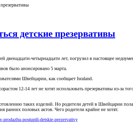
 презервативы
ься детские презервативы
ей двенадцати-четырнадцати лет, погрузил в настоящее недоуме
ивов было анонсировано 5 марта.
вателями Швейцарии, как сообщает Israland.
растом 12-14 лет не хотят использовать презервативы из-за того
товлению таких изделий. Но родители детей в Швейцарии полага
ия ранних половых актов. Чего родители крайне не хотят.
-v-prodazhu-postupili-detskie-prezervativy