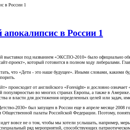
с в России 1
 апокалипсис в России 1
ой выставки под названием «ЭКСПО-2010» было официально об
йт-проект», который готовится в полном ходу либералами. Гл
тать, что «Дети - это наше будущее». Иными словами, какими бу
спорить.
т» происходит от английского «Foresight» и дословно означает «
й популярностью во многих странах Европы, а также в Америке.
тва и власти для достижения определенных целей или задач, и
етство-2030» был запущен в России еще в апреле месяце 2008 
 Общественной палаты Российской Федерации. Поэтому, понять, ч
те идет вовсе не о том, чтобы мы хотели услышать, например, 
ен специальный ряд мероприятий, способствующих патриотическо