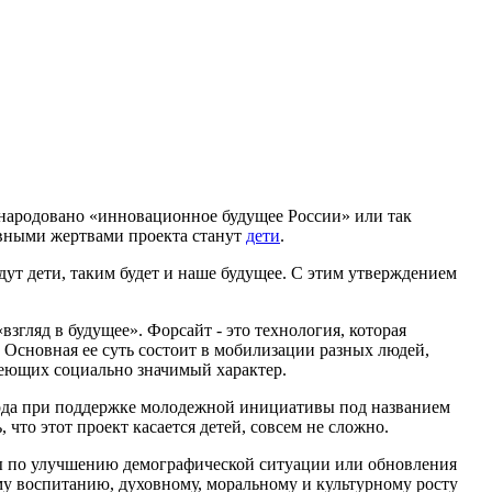
народовано «инновационное будущее России» или так
авными жертвами проекта станут
дети
.
дут дети, таким будет и наше будущее. С этим утверждением
взгляд в будущее». Форсайт - это технология, которая
 Основная ее суть состоит в мобилизации разных людей,
меющих социально значимый характер.
года при поддержке молодежной инициативы под названием
то этот проект касается детей, совсем не сложно.
меры по улучшению демографической ситуации или обновления
му воспитанию, духовному, моральному и культурному росту