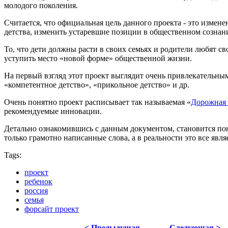
молодого поколения.
Считается, что официальная цель данного проекта - это измен
детства, изменить устаревшие позиции в общественном сознании
То, что дети должны расти в своих семьях и родители любят св
уступить место «новой форме» общественной жизни.
На первый взгляд этот проект выглядит очень привлекательны
«компетентное детство», «прикольное детство» и др.
Очень понятно проект расписывает так называемая «
Дорожная 
рекомендуемые инновации.
Детально ознакомившись с данным документом, становится пон
только грамотно написанные слова, а в реальности это все явл
Tags:
проект
ребенок
россия
семья
форсайт проект
< Предыдущая
Следующая >