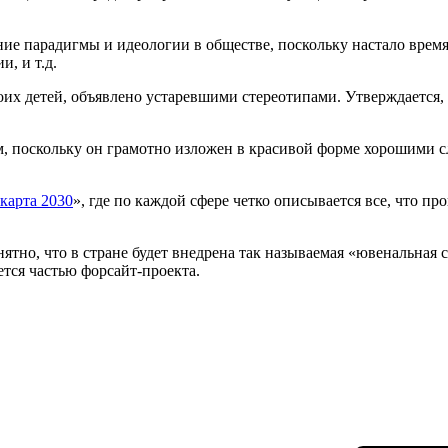
ение парадигмы и идеологии в обществе, поскольку настало врем
, и т.д.
оих детей, объявлено устаревшими стереотипами. Утверждается, ч
м, поскольку он грамотно изложен в красивой форме хорошими с
карта 2030
», где по каждой сфере четко описывается все, что пр
ятно, что в стране будет внедрена так называемая «ювенальная
яется частью форсайт-проекта.