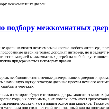
дбору межкомнатных дверей
по подбору межкомнатных двер
е двери являются неотъемлемой частью любого интерьера, поэт
подобранные двери не только дополнят интерьер, но и зададут
личество моделей межкомнатных дверей на любой вкус и кошелек
 нужно придерживаться некоторых правил.
ередь необходимо снять точные размеры вашего дверного проема
ть с вами злую шутку: зачастую дверные проемы немного ассимет
 ошибки в чертежах.
иала, из которого будет изготовлена дверь, зависит от многих 
долгие годы, их легко мыть, а их поверхность имеет грязеотталк
о материала создадут уют в вашем офисе или квартире. Также о
го материала они сохранят свой первозданный вид на протяжени