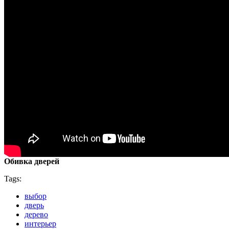
Обивка дверей
Tags:
выбор
дверь
дерево
интерьер