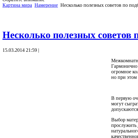
Картина мира
Намерение
Несколько полезных советов по по
Несколько полезных советов 
15.03.2014 21:59 |
Межкомнатны
Гармонично 
огромное ко
но при этом
В первую оч
могут сыгра
допускаются
Выбор матер
прослужить 
натуральног
качественно