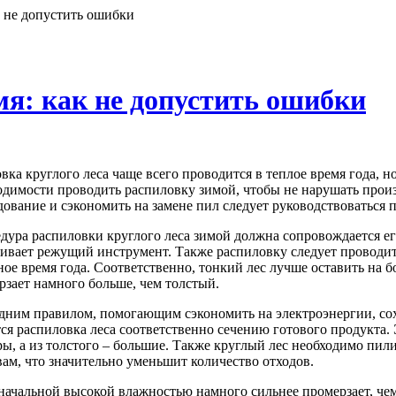
к не допустить ошибки
мя: как не допустить ошибки
овка круглого леса чаще всего проводится в теплое время года,
одимости проводить распиловку зимой, чтобы не нарушать произ
дование и сэкономить на замене пил следует руководствоваться
дура распиловки круглого леса зимой должна сопровождается его
ивает режущий инструмент. Также распиловку следует проводить 
ное время года. Соответственно, тонкий лес лучше оставить на бо
рзает намного больше, чем толстый.
дним правилом, помогающим сэкономить на электроэнергии, сох
тся распиловка леса соответственно сечению готового продукта. 
ры, а из толстого – большие. Также круглый лес необходимо пил
вам, что значительно уменьшит количество отходов.
 начальной высокой влажностью намного сильнее промерзает, че