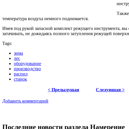
инстр
Также
температура воздуха немного поднимается.
Имея под рукой запасной комплект режущего инструмента, вы с
затачивать, не дожидаясь полного затупления режущей поверхн
Tags:
зима
лес
оборудование
производство
распил
станок
< Предыдущая
Следующая >
Добавить комментарий
Последние новости раздела Намерение