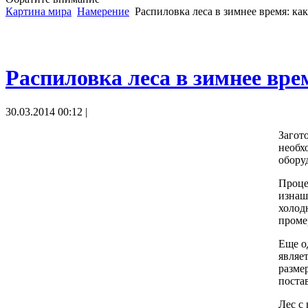
Картина мира
Намерение
Распиловка леса в зимнее время: ка
Распиловка леса в зимнее вре
30.03.2014 00:12 |
Загот
необх
обору
Проце
изнаш
холод
проме
Еще о
являе
разме
поста
Лес с