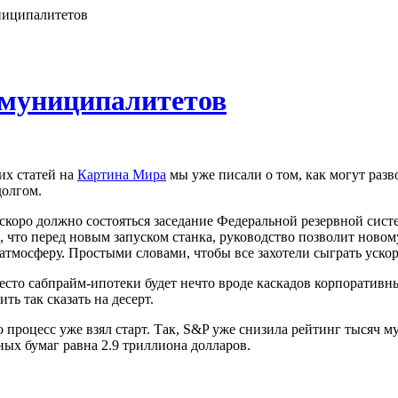
ниципалитетов
 муниципалитетов
их статей на
Картина Мира
мы уже писали о том, как могут раз
долгом.
 скоро должно состояться заседание Федеральной резервной сист
о, что перед новым запуском станка, руководство позволит новому
тмосферу. Простыми словами, чтобы все захотели сыграть ускор
есто сабпрайм-ипотеки будет нечто вроде каскадов корпоративн
ть так сказать на десерт.
о процесс уже взял старт. Так, S&P уже снизила рейтинг тысяч 
ых бумаг равна 2.9 триллиона долларов.