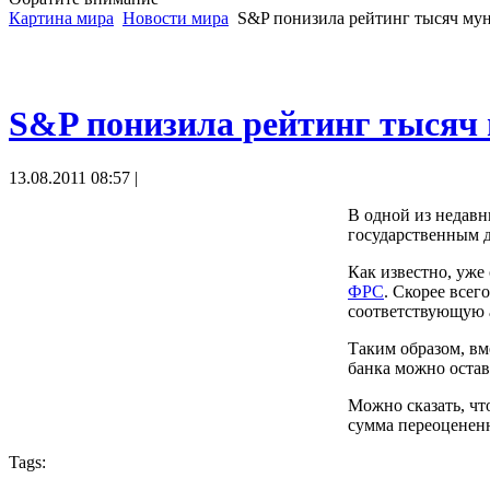
Картина мира
Новости мира
S&P понизила рейтинг тысяч му
S&P понизила рейтинг тысяч
13.08.2011 08:57 |
В одной из недавн
государственным 
Как известно, уже
ФРС
. Скорее всег
соответствующую а
Таким образом, вм
банка можно остави
Можно сказать, чт
сумма переоцененн
Tags: