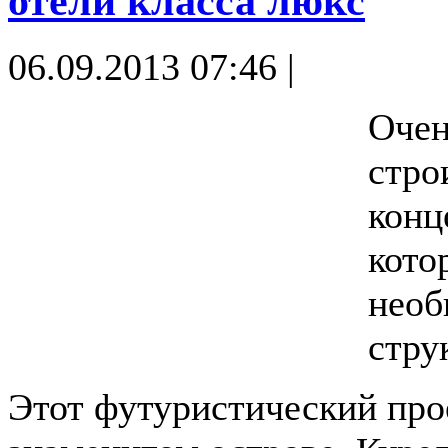
отели класса люкс
06.09.2013 07:46 |
Очен
стро
конц
кото
необ
стру
Этот футуристически
й про