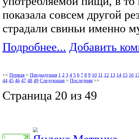
употребляемой пищи, в то 
показала совсем другой рез
страдали свиньи именно м
Подробнее...
Добавить ком
<<
Первая
<
Предыдущая
1
2
3
4
5
6
7
8
9
10
11
12
13
14
15
16
1
44
45
46
47
48
49
Следующая
>
Последняя
>>
Страница 20 из 49