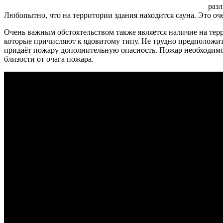
раз
Любопытно, что на территории здания находится сауна. Это оче
Очень важным обстоятельством также является наличие на терр
которые причисляют к ядовитому типу. Не трудно предположить
придаёт пожару дополнительную опасность. Пожар необходимо 
близости от очага пожара.