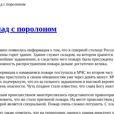
ад с поролоном
лад с поролоном
вно появилась информация о том, что в северной столице Росси
оны горит здание. Здание служит складом, на котором хранится
ьнейшее задымлении, в следствии чего пожару была присуждена 
можность распространения пожара дальше достаточно велика.
ормация о начавшемся пожаре поступила в МЧС во втором часу 
вы приступить к своим обязанностям уже через девять минут. М
о подчеркнули, что из-за сильного задымления и высокой вероя
ень опасности. Чуть позднее стало известно, что слава Богу никт
ным происшествием заинтересовались представители правоохран
новить, что же стало причиной пожара. На месте происшествия 
рой является специальной. Пожар очень сложно потушить. С пла
ит также отметить, что на территории данного здания арендуют