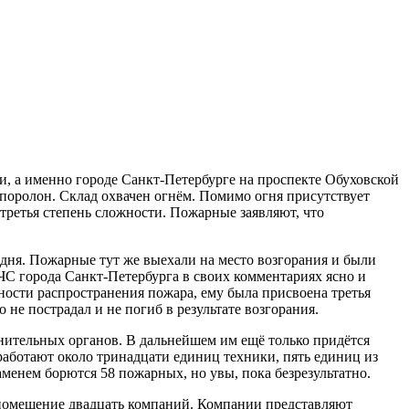
и, а именно городе Санкт-Петербурге на проспекте Обуховской
 поролон. Склад охвачен огнём. Помимо огня присутствует
третья степень сложности. Пожарные заявляют, что
дня. Пожарные тут же выехали на место возгорания и были
ЧС города Санкт-Петербурга в своих комментариях ясно и
тности распространения пожара, ему была присвоена третья
о не пострадал и не погиб в результате возгорания.
ительных органов. В дальнейшем им ещё только придётся
работают около тринадцати единиц техники, пять единиц из
менем борются 58 пожарных, но увы, пока безрезультатно.
 помещение двадцать компаний. Компании представляют