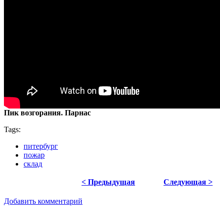
Пик возгорания. Парнас
Tags:
питербург
пожар
склад
< Предыдущая
Следующая >
Добавить комментарий