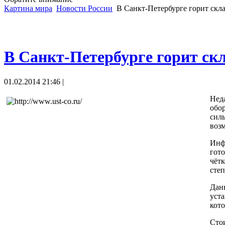
Картина мира
Новости России
В Санкт-Петербурге горит скл
В Санкт-Петербурге горит ск
01.02.2014 21:46 |
Неда
обор
сил
воз
Инф
гото
чётк
степ
Дан
уста
кото
Сто