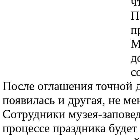
ч
П
п
М
д
с
После оглашения точной д
появилась и другая, не м
Сотрудники музея-заповед
процессе праздника будет