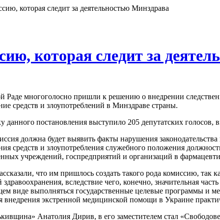
ссию, которая следит за деятельностью Минздрава
сию, которая следит за деяте
й Раде многоголосно пришли к решению о внедрении следствен
ние средств и злоупотреблений в Минздраве страны.
у данного постановления выступило 205 депутатских голосов, 
иссия должна будет выявить факты нарушения законодательства
ния средств и злоупотребления служебного положения должнос
енных учреждений, госпредприятий и организаций в фармацевтич
ассказали, что им пришлось создать такого рода комиссию, так
здравоохранения, вследствие чего, конечно, значительная часть 
ем виде выполняться государственные целевые программы и меры
 внедрения экстренной медицинской помощи в Украине практич
ькивщина» Анатолия Дирив, в его заместителем стал «Свободове