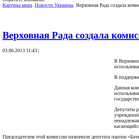
Картина мира
Новости Украины
Верховная Рада создала коми
Верховная Рада создала комис
03.06.2013 11:43 |
В Верховно
использова
В поддержк
Данная ком
использова
государств
Депутаты р
учреждений 
ненадлежащ
касающийся
Председателем этой комиссии назначили депутата партии «Бат