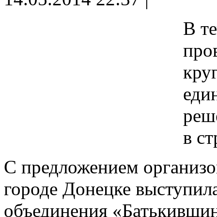
В т
про
кру
еди
реш
в ст
С предложением организов
городе Донецке выступила
объединения «Батькивщи