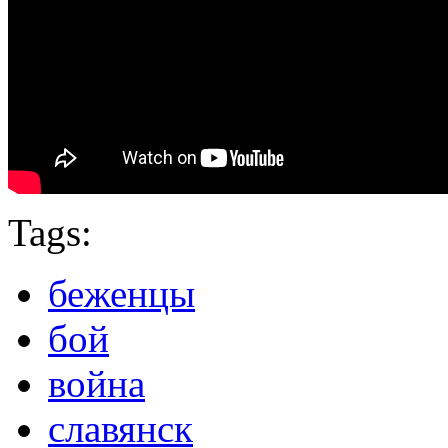
Tags:
беженцы
бой
война
славянск