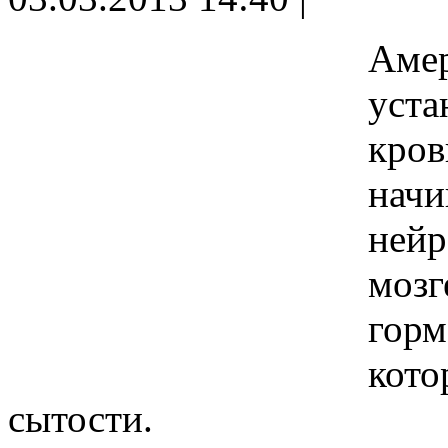
Амер
уста
кров
начи
нейр
мозг
горм
кото
сытости.