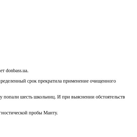
т donbass.ua.
еопределенный срок прекратила применение очищенного
цу попали шесть школьниц. И при выяснении обстоятельств
гностической пробы Манту.