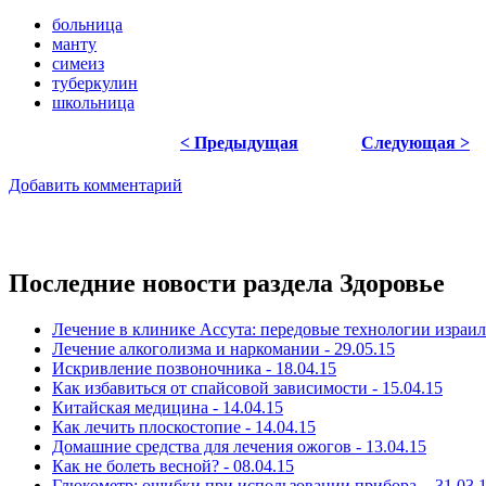
больница
манту
симеиз
туберкулин
школьница
< Предыдущая
Следующая >
Добавить комментарий
Последние новости раздела Здоровье
Лечение в клинике Ассута: передовые технологии израил
Лечение алкоголизма и наркомании - 29.05.15
Искривление позвоночника - 18.04.15
Как избавиться от спайсовой зависимости - 15.04.15
Китайская медицина - 14.04.15
Как лечить плоскостопие - 14.04.15
Домашние средства для лечения ожогов - 13.04.15
Как не болеть весной? - 08.04.15
Глюкометр: ошибки при использовании прибора. - 31.03.