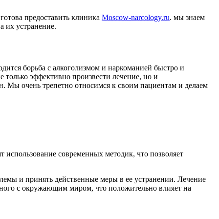
 готова предоставить клиника
Мoscow-narcology.ru
. мы знаем
а их устранение.
одится борьба с алкоголизмом и наркоманией быстро и
е только эффективно произвести лечение, но и
н. Мы очень трепетно относимся к своим пациентам и делаем
т использование современных методик, что позволяет
облемы и принять действенные меры в ее устранении. Лечение
ьного с окружающим миром, что положительно влияет на