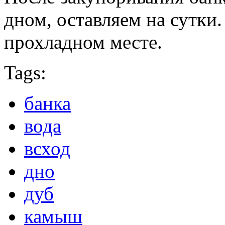
дном, оставляем на сутки
прохладном месте.
Tags:
банка
вода
всход
дно
дуб
камыш