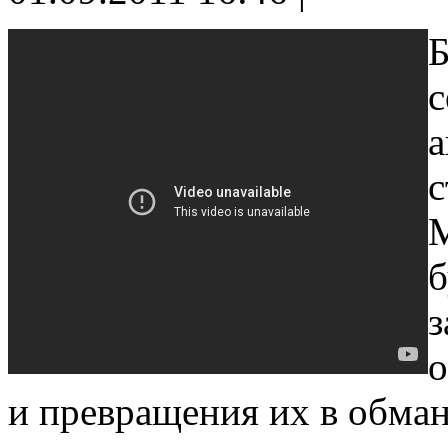
Б
с
а
с
М
б
з
о
и превращения их в обма