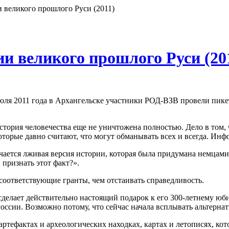
великого прошлого Руси (2011)
 великого прошлого Руси (20
 июля 2011 года в Архангельске участники РОД-ВЗВ провели пи
стория человечества еще не уничтожена полностью. Дело в том, ч
торые давно считают, что могут обманывать всех и всегда. Инфор
ается лживая версия истории, которая была придумана немцами.
признать этот факт?».
 соответствующие гранты, чем отстаивать справедливость.
сделает действительно настоящий подарок к его 300-летнему юби
оссии. Возможно потому, что сейчас начала всплывать альтернат
ртефактах и археологических находках, картах и летописях, кото