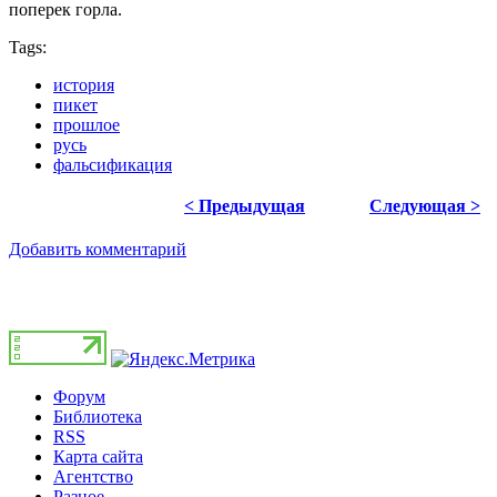
поперек горла.
Tags:
история
пикет
прошлое
русь
фальсификация
< Предыдущая
Следующая >
Добавить комментарий
Форум
Библиотека
RSS
Карта сайта
Агентство
Разное