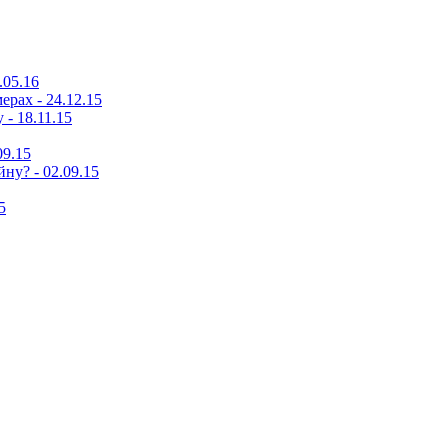
.05.16
ерах - 24.12.15
- 18.11.15
09.15
ну? - 02.09.15
5