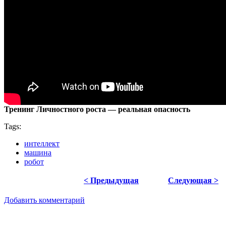
Тренинг Личностного роста — реальная опасность
Tags:
интеллект
машина
робот
< Предыдущая
Следующая >
Добавить комментарий