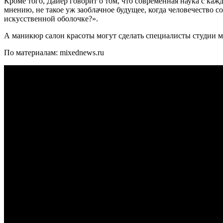
Кроме того, Дайер говорит о том, что современная наука с ка
мнению, не такое уж заоблачное будущее, когда человечество с
искусственной оболочке?».
А маникюр салон красоты могут сделать специалисты студии
По материалам: mixednews.ru