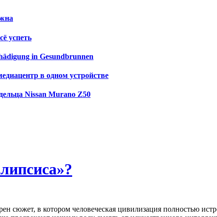
ужна
сё успеть
schädigung in Gesundbrunnen
медиацентр в одном устройстве
дельца Nissan Murano Z50
алипсиса»?
ен сюжет, в котором человеческая цивилизация полностью истр