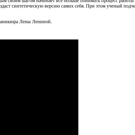
ждым своим шагом начинает все больше понимать процесс работы 
оздаст синтетическую версию самих себя. При этом ученый подче
 маникюра Лены Лениной.