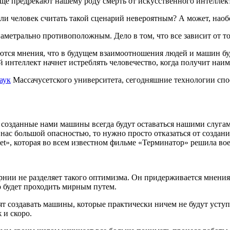
е предрекают нашему роду смерть от искусственного интеллект
ли человек считать такой сценарий невероятным? А может, наоб
метрально противоположным. Дело в том, что все зависит от то
тся мнения, что в будущем взаимоотношения людей и машин буд
й интеллект начнет истреблять человечество, когда получит на
аук
Массачусетского университета, сегодняшние технологии спо
озданные нами машины всегда будут оставаться нашими слугами,
ас большой опасностью, то нужно просто отказаться от создани
t», которая во всем известном фильме «Терминатор» решила вое
нии не разделяет такого оптимизма. Он придерживается мнения
о будет проходить мирным путем.
т создавать машины, которые практически ничем не будут уступ
 и скоро.