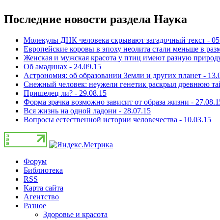
Последние новости раздела Наука
Молекулы ДНК человека скрывают загадочный текст - 05
Европейские коровы в эпоху неолита стали меньше в разм
Женская и мужская красота у птиц имеют разную природу 
Об амадинах - 24.09.15
Астрономия: об образовании Земли и других планет - 13.
Снежный человек: неужели генетик раскрыл древнюю тай
Пришелец ли? - 29.08.15
Форма зрачка возможно зависит от образа жизни - 27.08.1
Вся жизнь на одной ладони - 28.07.15
Вопросы естественной истории человечества - 10.03.15
Форум
Библиотека
RSS
Карта сайта
Агентство
Разное
Здоровье и красота