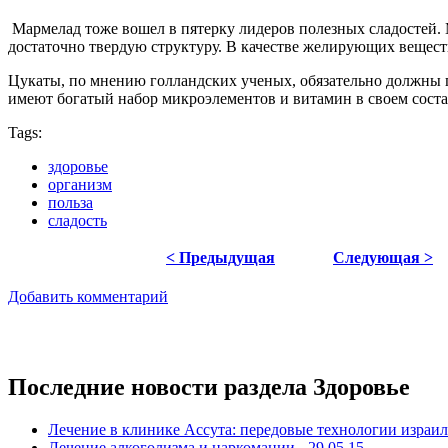
Мармелад тоже вошел в пятерку лидеров полезных сладостей. М
достаточно твердую структуру. В качестве желирующих вещест
Цукаты, по мнению голландских ученых, обязательно должны пр
имеют богатый набор микроэлементов и витамин в своем сост
Tags:
здоровье
организм
польза
сладость
< Предыдущая
Следующая >
Добавить комментарий
Последние новости раздела Здоровье
Лечение в клинике Ассута: передовые технологии израил
Лечение алкоголизма и наркомании - 29.05.15