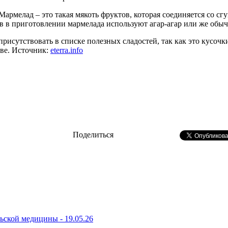
армелад – это такая мякоть фруктов, которая соединяется со с
в в приготовлении мармелада используют агар-агар или же обы
исутствовать в списке полезных сладостей, так как это кусочк
аве. Источник:
eterra.info
Поделиться
ьской медицины - 19.05.26