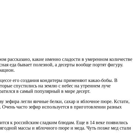
ром рассказано, какие именно сладости в умеренном количестве
сная еда бывает полезной, а десерты вообще портят фигуру.
рацион.
оцессе его создания кондитеры применяют какао-бобы. В
оторые спустились на землю с небес на утреннем луче
атился в самый популярный в мире десерт.
ву зефира легли яичные белки, сахар и яблочное пюре. Кстати,
у. Очень часто зефир используется в приготовлении разных
сится к российским сладким блюдам. Еще в 14 веке появились
ягодной массы и яблочного пюре и меда. Чуть позже мед стали