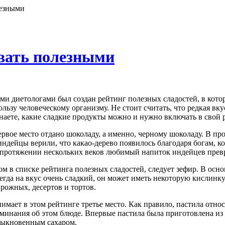
лезными
вать полезными
ми диетологами был создан рейтинг полезных сладостей, в кото
льзу человеческому организму. Не стоит считать, что редкая вку
знаете, какие сладкие продукты можно и нужно включать в свой 
ервое место отдано шоколаду, а именно, черному шоколаду. В пр
индейцы верили, что какао-дерево появилось благодаря богам, к
 протяжении нескольких веков любимый напиток индейцев превр
м в списке рейтинга полезных сладостей, следует зефир. В осно
сегда на вкус очень сладкий, он может иметь некоторую кислинк
рожных, десертов и тортов.
нимает в этом рейтинге третье место. Как правило, пастила отно
минания об этом блюде. Впервые пастила была приготовлена из 
быкновенным сахаром.