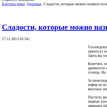
Картина мира
Здоровье
Сладости, которые можно назвать по
Сладости, которые можно наз
17.11.2013 01:34 |
Голландски
принесут по
Здесь вы у
Конечно, п
древности 
солнца. На
За шоколадо
зефир не в
вкусных пи
Пастила за
первые упо
заменять о