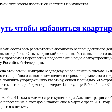
ямой путь чтобы избавиться квартиры и имущества
путь чтобы избавиться кварти
 Коми состоялось рассмотрение абсолютно беспрецедентного дела
ьного района «Сыктывдинский», оставила без жилья и всего и
ках программы переселения предоставить новую благоустроенную 
у Российской Федерации.
лена этой семьи, Дмитрию Медведеву было написано письмо. В н
ю из аварийного жилого помещения в первом квартале этого год
ла получить упорядоченную квартиру, общей площадью 50 метро
о тем, что старый дом под номером 12 по улице Рабочей в 2007
ания.
 03.05.2011 года в мае месяце текущего года Администрация соо
о переселение в этот дом началось еще в марте-апреле 2011 года
орится в письме.