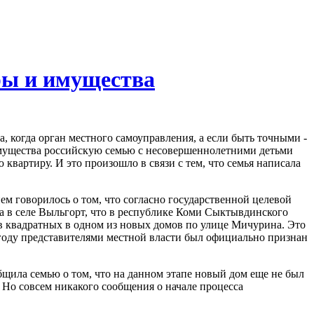
ры и имущества
, когда орган местного самоуправления, а если быть точными -
мущества российскую семью с несовершеннолетними детьми
квартиру. И это произошло в связи с тем, что семья написала
ем говорилось о том, что согласно государственной целевой
а в селе Выльгорт, что в республике Коми Сыктывдинского
в квадратных в одном из новых домов по улице Мичурина. Это
 году представителями местной власти был официально признан
бщила семью о том, что на данном этапе новый дом еще не был
. Но совсем никакого сообщения о начале процесса