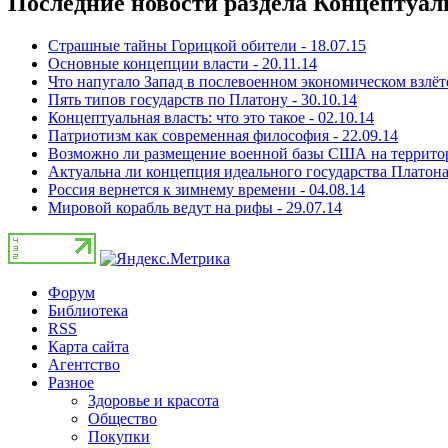
Последние новости раздела Концептуал
Страшные тайны Горицкой обители - 18.07.15
Основные концепции власти - 20.11.14
Что напугало Запад в послевоенном экономическом взлёт
Пять типов государств по Платону - 30.10.14
Концептуальная власть: что это такое - 02.10.14
Патриотизм как современная философия - 22.09.14
Возможно ли размещение военной базы США на территори
Актуальна ли концепция идеального государства Платона 
Россия вернется к зимнему времени - 04.08.14
Мировой корабль ведут на рифы - 29.07.14
Форум
Библиотека
RSS
Карта сайта
Агентство
Разное
Здоровье и красота
Общество
Покупки