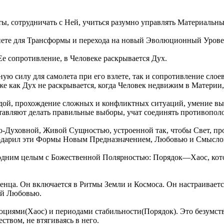
, сотрудничать с Ней, учиться разумно управлять Материальны
нете для Трансформы и перехода на новый Эволюционный Урове
е сопротивление, в Человеке раскрывается Дух.
ую силу для самолета при его взлете, так и сопротивление сло
же как Дух не раскрывается, когда Человек недвижим в Материи, 
дой, прохождение сложных и конфликтных ситуаций, умение вы
авляют делать правильные выборы, учат соединять противополо
о-Духовной, Живой Сущностью, устроенной так, чтобы Свет, про
 одарил эти Формы Новым Предназначением, Любовью и Смысло
я одним целым с Божественной Полярностью: Порядок—Хаос, кот
енца. Он включается в Ритмы Земли и Космоса. Он настраивает
ей Любовью.
циями(Хаос) и периодами стабильности(Порядок). Это безумств
твом, не втягиваясь в него.