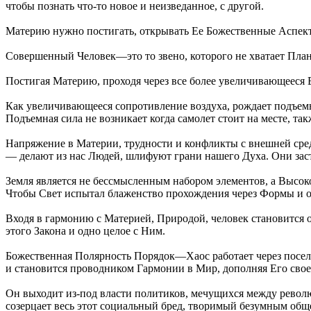
чтобы познать что-то новое и неизведанное, с другой.
Материю нужно постигать, открывать Ее Божественные Аспекты
Совершенный Человек—это то звено, которого не хватает Пла
Постигая Материю, проходя через все более увеличивающееся Е
Как увеличивающееся сопротивление воздуха, рождает подъемн
Подъемная сила не возникает когда самолет стоит на месте, так
Напряжение в Материи, трудности и конфликты с внешней сре
— делают из нас Людей, шлифуют грани нашего Духа. Они заст
Земля является не бессмысленным набором элементов, а Высок
Чтобы Свет испытал блаженство прохождения через Формы и
Входя в гармонию с Материей, Природой, человек становитс
этого Закона и одно целое с Ним.
Божественная Полярность Порядок—Хаос работает через посел
и становится проводником Гармонии в Мир, дополняя Его сво
Он выходит из-под власти политиков, мечущихся между револю
созерцает весь этот социальный бред, творимый безумным общес