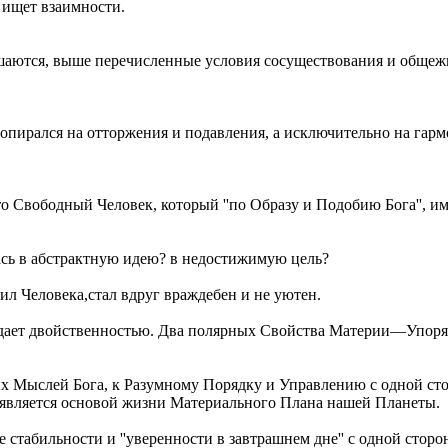
ищет взаимности.
ушаются, выше перечисленные условия сосуществования и общеж
опирался на отторжения и подавления, а исключительно на гарм
 Свободный Человек, который ''по Образу и Подобию Бога'', им
ась в абстрактную идею? в недостижимую цель?
ил Человека,стал вдруг враждебен и не уютен.
ладает двойственностью. Два полярных Свойства Материи—Упоря
 Мыслей Бога, к Разумному Порядку и Управлению с одной стор
является основой жизни Материального Плана нашей Планеты.
стабильности и ''уверенности в завтрашнем дне'' с одной сторо