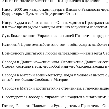
Это и есть элемент Божественного Управления в действии—пре
Иисус, 2000 лет назад открыл дверь в Высшую Реальность чер
Будда открыл Путь через Внутреннее Озарение.
Иисус, Будда и сейчас живы, но Они находятся в Пространства
и в тоже время рядом с каждым истинно верующим человеком.
Суть Божественного Управления на нашей Планете—в предостав
Истинный Правитель заботится о том, чтобы создать наиболее 
Возможность двигаться в любом направлении—называется Сво
Свобода и Движение—синонимы. Ограничение Движения есть о
Сферах, состояло в том, что любой импульс Человека входил 
Свобода в Материи возникает тогда, когда у Человека вместе
связей, тем больше Свободы в Материи.
Свобода в Материи достигается не отречением, а гармонизаци
В государстве Свобода и Управление находятся в антагонизме
Господь Бог—это Наивысший Руководитель и Правитель—Он соз