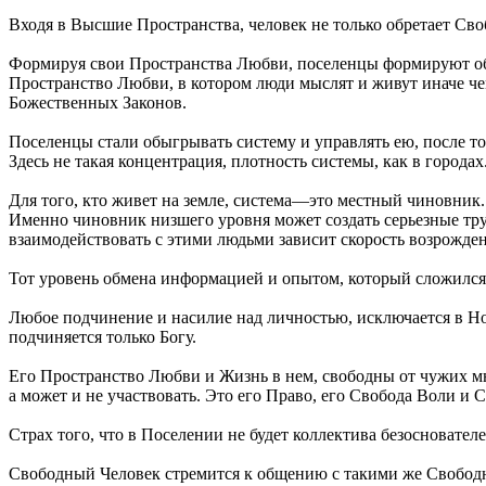
Входя в Высшие Пространства, человек не только обретает Сво
Формируя свои Пространства Любви, поселенцы формируют об
Пространство Любви, в котором люди мыслят и живут иначе чем
Божественных Законов.
Поселенцы стали обыгрывать систему и управлять ею, после тог
Здесь не такая концентрация, плотность системы, как в городах
Для того, кто живет на земле, система—это местный чиновник.
Именно чиновник низшего уровня может создать серьезные тр
взаимодействовать с этими людьми зависит скорость возрожд
Тот уровень обмена информацией и опытом, который сложился
Любое подчинение и насилие над личностью, исключается в Но
подчиняется только Богу.
Его Пространство Любви и Жизнь в нем, свободны от чужих мн
а может и не участвовать. Это его Право, его Свобода Воли и 
Страх того, что в Поселении не будет коллектива безосновате
Свободный Человек стремится к общению с такими же Свободны