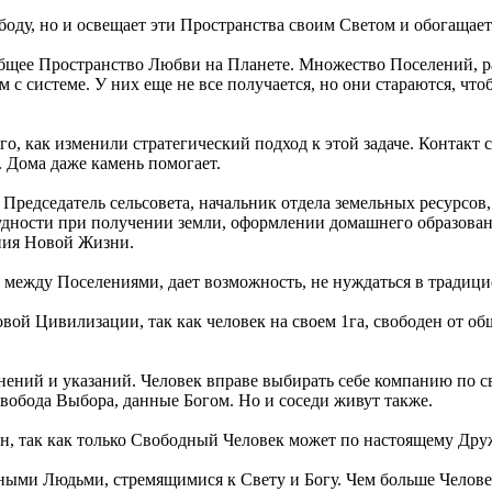
боду, но и освещает эти Пространства своим Светом и обогащае
щее Пространство Любви на Планете. Множество Поселений, ра
 с системе. У них еще не все получается, но они стараются, чт
о, как изменили стратегический подход к этой задаче. Контакт с 
. Дома даже камень помогает.
 Председатель сельсовета, начальник отдела земельных ресурсо
удности при получении земли, оформлении домашнего образован
ения Новой Жизни.
 между Поселениями, дает возможность, не нуждаться в традиц
вой Цивилизации, так как человек на своем 1га, свободен от о
ений и указаний. Человек вправе выбирать себе компанию по с
Свобода Выбора, данные Богом. Но и соседи живут также.
лен, так как только Свободный Человек может по настоящему Дру
ми Людьми, стремящимися к Свету и Богу. Чем больше Человек 