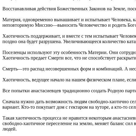
Восстанавливая действия Божественных Законов на Земле, пос
Материя, одновременно вынашивает и испытывает Человека, к
неповторимую Миссию—выносить Человечество и родить Бого-
Хаотичность поддерживает, и вместе с тем испытывает Человек
поздно она будет разрушена. Увеличивающееся количество кат
Поселенцы используют эту особенность Материи. Они сотрудн
Хаотичность предает Смерти все, что не способствует раскрыт
Смерть—это распад несовершенных форм и комбинаций. А несо
Хаотичность, ведущее начало на нашем физическом плане, если
Все попытки анастасиевцев традиционно создать Родную партию
Сначала нужно дать возможность людям свободно-хаотично сел
вариант. Кто-то покупает дом с гектаром на хуторе, а кто-то сел
Такая хаотичность процесса не нравится некоторым анастасиев
свободно-хаотичное переселение на землю, меняет баланс сил 
людей.