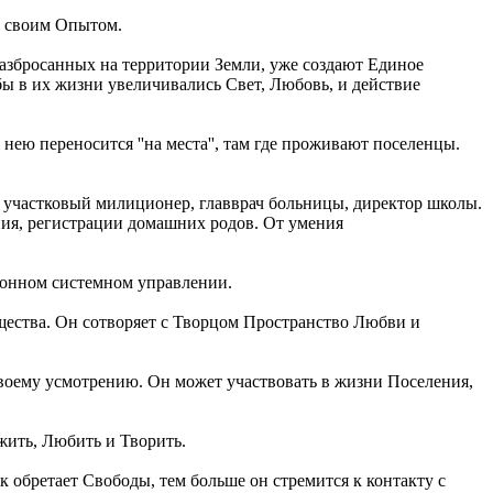
т своим Опытом.
збросанных на территории Земли, уже создают Единое
обы в их жизни увеличивались Свет, Любовь, и действие
нею переносится ''на места'', там где проживают поселенцы.
в, участковый милиционер, главврач больницы, директор школы.
ия, регистрации домашних родов. От умения
ионном системном управлении.
бщества. Он сотворяет с Творцом Пространство Любви и
воему усмотрению. Он может участвовать в жизни Поселения,
жить, Любить и Творить.
обретает Свободы, тем больше он стремится к контакту с