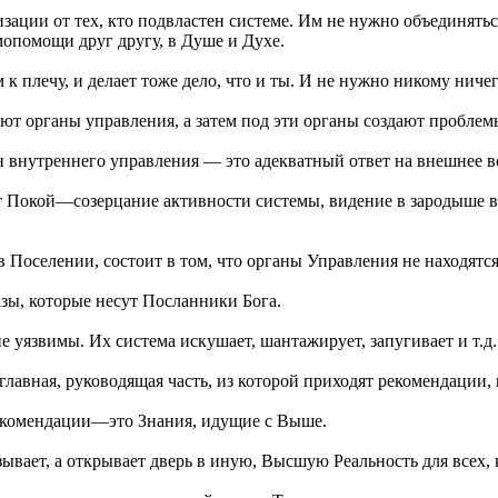
изации от тех, кто подвластен системе. Им не нужно объединят
опомощи друг другу, в Душе и Духе.
м к плечу, и делает тоже дело, что и ты. И не нужно никому ниче
т органы управления, а затем под эти органы создают проблемы
 внутреннего управления — это адекватный ответ на внешнее в
т Покой—созерцание активности системы, видение в зародыше в
Поселении, состоит в том, что органы Управления не находятся
ы, которые несут Посланники Бога.
уязвимы. Их система искушает, шантажирует, запугивает и т.д.
главная, руководящая часть, из которой приходят рекомендации,
рекомендации—это Знания, идущие с Выше.
вает, а открывает дверь в иную, Высшую Реальность для всех, к