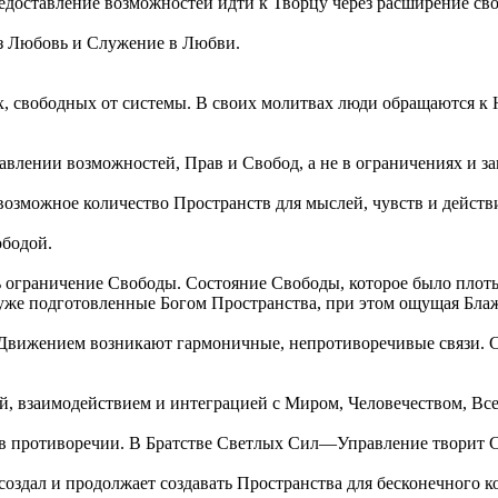
доставление возможностей идти к Творцу через расширение сво
ез Любовь и Служение в Любви.
х, свободных от системы. В своих молитвах люди обращаются к 
лении возможностей, Прав и Свобод, а не в ограничениях и за
возможное количество Пространств для мыслей, чувств и действ
бодой.
граничение Свободы. Состояние Свободы, которое было плоть
в уже подготовленные Богом Пространства, при этом ощущая Бла
 с Движением возникают гармоничные, непротиворечивые связи.
ей, взаимодействием и интеграцией с Миром, Человечеством, Вс
, в противоречии. В Братстве Светлых Сил—Управление творит 
дал и продолжает создавать Пространства для бесконечного к