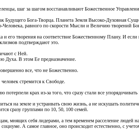
еленцы, шаг за шагом восстанавливают Божественное Управлени
ак Будущего Бога-Творца. Планета Земля Высоко-Духовная Сущ
Человека, равного по скорости Мысли и Величию творений Бог
а и его творения на соответствие Божественному Плану. И если 
аклизмов подтверждают это.
ичают с Ней.
ию Духа. В этом Ее предназначение.
вершенно все, что не Божественно.
 человек стремится к Свободе.
 потерпели крах из-за того, что сразу стали все упорядочивать
иться на земле и устраивать свою жизнь, а не искушать полит
ится сразу группами по 10, 50, 100 семей.
цам, мнящих себя лидерами, а тем временем расселение людей на
в социуме. А самое главное, оно происходит естественно, с уче