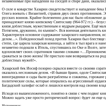
незаменимые при нападении на соседей и сборе дани, оказали
О силе и коварстве Хазарии свидетельствует и нападение бека 
Олега воевать с Византией, стравив двух своих противников. Э
русских воинов. Крайне болезненно для нас было обложение да
принадлежит князю киевскому Святославу (964-972 гг.) – без
князя доблестным, мужественным и мудрым рыцарем. Ещё маль
Потягнем, дружинно, по кънязи!». Вся военная деятельность к
Характеризуя основное содержание хазарского направления, ис
делом…». Победоносный поход против Хазарии был блестяще пр
степи, где царила хазарская конница, а зайти в тыл врага и н
незаметно подошли к Итиль, спустившись по Оке и Волге, зате
вдохновляет своих соратников такими словами «…Проникнемся 
сражаться за свою жизнь! Не пристало нам возвращаться на ро
доблестных мужей!».
Хазарский бек Иосиф позорно скрылся вместе со своими соратн
оказалось несложным делом. «И бывши брани, одоле Святослав 
виноградники и сады были разграблены и сожжены, горожане ра
политические силы, которые опирались на агрессивный иудаиз
Багдадский халифат ослаб и лишился контроля над своими влад
Исходя из вышеизложенного, понятно в связи с чем подвиг кня
Можно задать уже просто риторический вопрос: будет ли еще од
Источники: