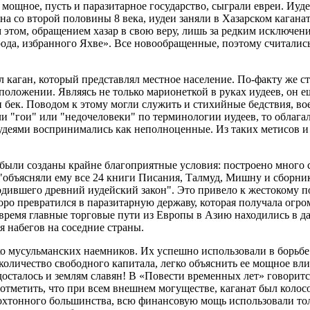
мощное, пусть и паразитарное государство, сыграли евреи. Иуд
 со второй половины 8 века, иудеи заняли в Хазарском каганат
этом, обращением хазар в свою веру, лишь за редким исключени
рода, избранного Яхве». Все новообращенные, поэтому считалис
 каган, который представлял местное население. По-факту же стр
 положении. Являясь не только марионеткой в руках иудеев, он е
ли бек. Поводом к этому могли служить и стихийные бедствия, в
ли "гои" или "недочеловеки" по терминологии иудеев, то облага
удеями воспринимались как неполноценные. Из таких метисов и
были созданы крайне благоприятные условия: построено много 
и "объясняли ему все 24 книги Писания, Талмуд, Мишну и сборн
родившего древний иудейский закон". Это привело к жестокому 
скоро превратился в паразитарную державу, которая получала ог
 время главные торговые пути из Европы в Азию находились в д
я набегов на соседние страны.
о мусульманских наемников. Их успешно использовали в борьб
количество свободного капитала, легко объяснить ее мощное вл
сталось и землям славян! В «Повести временных лет» говорится 
отметить, что при всем внешнем могуществе, каганат был колосо
охтонного большинства, всю финансовую мощь использовали тол