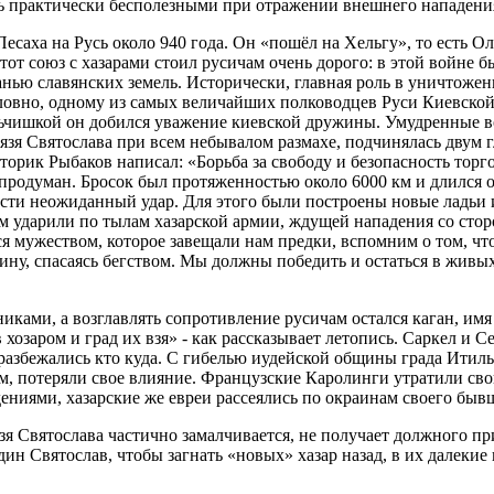
сь практически бесполезными при отражении внешнего нападения
Песаха на Русь около 940 года. Он «пошёл на Хельгу», то есть 
тот союз с хазарами стоил русичам очень дорого: в этой войне б
нью славянских земель. Исторически, главная роль в уничтожени
условно, одному из самых величайших полководцев Руси Киевско
чишкой он добился уважение киевской дружины. Умудренные во
нязя Святослава при всем небывалом размахе, подчинялась двум 
торик Рыбаков написал: «Борьба за свободу и безопасность тор
одуман. Бросок был протяженностью около 6000 км и длился ок
анести неожиданный удар. Для этого были построены новые ладьи 
м ударили по тылам хазарской армии, ждущей нападения со стор
мужеством, которое завещали нам предки, вспомним о том, что
дину, спасаясь бегством. Мы должны победить и остаться в живы
иками, а возглавлять сопротивление русичам остался каган, имя
хозаром и град их взя» - как рассказывает летопись. Саркел и 
збежались кто куда. С гибелью иудейской общины града Итиль, 
м, потеряли свое влияние. Французские Каролинги утратили сво
ениями, хазарские же евреи рассеялись по окраинам своего бывш
зя Святослава частично замалчивается, не получает должного пр
ин Святослав, чтобы загнать «новых» хазар назад, в их далекие 