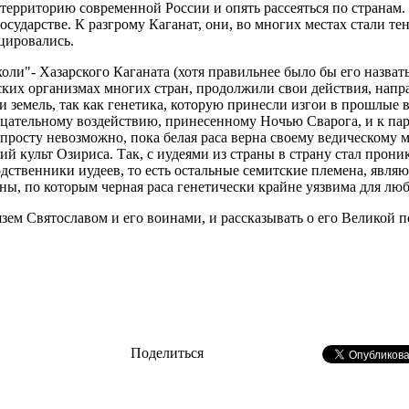
ерриторию современной России и опять рассеяться по странам. 
осударстве. К разгрому Каганат, они, во многих местах стали т
цировались.
ли"- Хазарского Каганата (хотя правильнее было бы его назват
ких организмах многих стран, продолжили свои действия, напр
и земель, так как генетика, которую принесли изгои в прошлые 
ательному воздействию, принесенному Ночью Сварога, и к пар
опросту невозможно, пока белая раса верна своему ведическому
й культ Озириса. Так, с иудеями из страны в страну стал прони
ственники иудеев, то есть остальные семитские племена, являю
ны, по которым черная раса генетически крайне уязвима для лю
 Святославом и его воинами, и рассказывать о его Великой поб
Поделиться