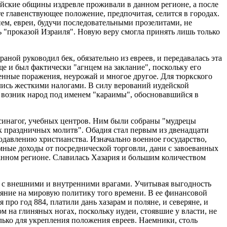
ейские общины издревле проживали в данном регионе, а после
е главенствующее положение, предпочитая, селится в городах.
ем, евреи, будучи последовательными прозелитами, не
ь "проказой Израиля". Новую веру смогла принять лишь только
аной руководил бек, обязательно из евреев, и передавалась эта
ще и был фактически "агнцем на заклание", поскольку его
оенные поражения, неурожай и многое другое. Для тюркского
лись жесткими налогами. В силу верований иудейской
 возник народ под именем "караимы", обосновавшийся в
синагог, учебных центров. Ним были собраны "мудрецы
ик праздничных молитв". Обадия стал первым из двенадцати
подавлению христианства. Изначально военное государство,
ромные доходы от посреднической торговли, дани с завоеванных
анном регионе. Славилась Хазария и большим количеством
е с внешними и внутренними врагами. Учитывая выгодность
ияние на мировую политику того времени. В ее финансовой
про год 884, платили дань хазарам и поляне, и северяне, и
м на глиняных ногах, поскольку иудеи, стоявшие у власти, не
ько для укрепления положения евреев. Наемники, столь