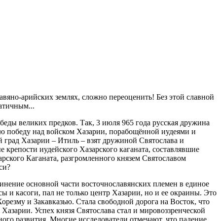
лавяно-арийских землях, сложно переоценить! Без этой славной
атичным...
еды великих предков. Так, 3 июля 965 года русская дружина
ую победу над войском Хазарии, порабощённой иудеями и
 град Хазарии – Итиль – взят дружиной Святослава и
е крепости иудейского Хазарского каганата, составлявшие
зарского Каганата, разгромленного князем Святославом
си?
динение основной части восточнославянских племен в единое
ы и касоги, пал не только центр Хазарии, но и ее окраины. Это
резму и Закавказью. Стала свободной дорога на Восток, что
Хазарии. Успех князя Святослава стал и мировоззренческой
ного развития. Многие исследователи отмечают, что падение