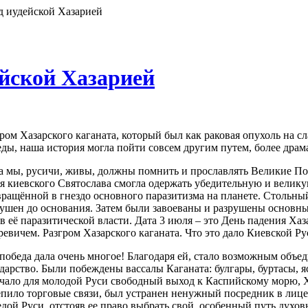
д иудейской Хазарией
ейской Хазарией
ром Хазарского каганата, который был как раковая опухоль на с
ды, наша история могла пойти совсем другим путем, более драм
а мы, русичи, живы, должны помнить и прославлять Великие Поб
зя киевского Святослава смогла одержать убедительную и велик
ращённой в гнездо основного паразитизма на планете. Стольный
ушен до основания. Затем были завоеваны и разрушены основны
в её паразитической власти. Дата 3 июля – это День падения Ха
евичем. Разгром Хазарского каганата. Что это дало Киевской Ру
победа дала очень многое! Благодаря ей, стало возможным объе
дарство. Были побеждены вассалы Каганата: булгары, буртасы, яс
чало для молодой Руси свободный выход к Каспийскому морю, Хо
пило торговые связи, был устранен ненужный посредник в лице 
дой Руси, отстояв ее право выбрать свой, особенный путь духов