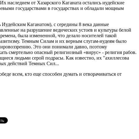
Их наследием от Хазарского Каганата остались иудейские
еневыми государствами в государствах и обладали мощным
ь Иудейским Каганатом), с середины 8 века данные
авленные на разрушение ведических устоев и культуры белой
времена, была измененной, что делало носителей такой
азитизму. Темным Силам и их верным слугам-иудеям было
 мировоззрению. Это они понимали давно, поэтому
кать смертельно опасный религиозный «вирус» - религия рабов.
щиеся людьми серой подрасы. Как известно, их "ахиллесова
бых действий Темных Сил...
еде всем, кто еще способен думать и отворачиваться от