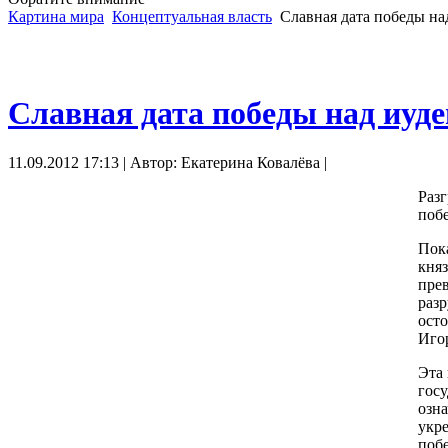
Картина мира
Концептуальная власть
Славная дата победы на
Славная дата победы над иуд
11.09.2012 17:13 | Автор: Екатерина Ковалёва |
Разг
побе
Пок
кня
прев
разр
осто
Игор
Эта 
госу
озна
укре
побе