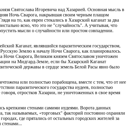
нязя Святослава Игоревича над Хазарией. Основная мысль в
следняя Ночь Сварога, накрывшая своим черным плащом
лядя на то, как евреи стекались в Хазарский каганат за два
истально ясно, что это не "случайность". А учитывая, что
допустить мысли о случайности или простом совпадении.
йский Каганат, являвшийся паразитическим государством,
 Русскую Землю к началу Ночи Сварога, как планировалось.
ала Ночи Сварога, Великим князем Святославом уничтожен
зации на Мидгард-Земле, если бы Хазарский Каганат
азитической державы в сердце земель Белой Расы явно было
ичтожена или полностью порабощена, вместе с тем, что от нее
утствии паразитического государства иудеев, полностью
 говоря, отростков Хазарии, не уничтоженных в свое время
лись крепкими стенами самими иудеями. Ворота данных
ота, так называемых, «торговых" факторий постоянно охраняли
 городах, где прятались от остальных городских жителей за
 стенами...