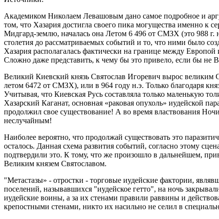
Академиком Николаем Левашовым дано самое подробное и аргу
том, что Хазария достигла своего пика могущества именно к с
Мидгард-землю, началась она Летом 6 496 от СМЗХ (это 988 г. н.
столетия до рассматриваемых событий и то, что ними было созд
Хазария располагалась фактически на границе между Европой и
Сложно даже представить, к чему бы это привело, если бы не В
Великий Киевский князь Святослав Игоревич вырос великим С
летом 6472 от СМЗХ), или в 964 году н.э. Только благодаря к
Учитывая, что Киевская Русь составляла только маленькую то
Хазарский Каганат, основная «раковая опухоль» иудейской пар
продолжил свое существование! А во время властвования Ночи 
неслучайным!
Наиболее вероятно, что продолжай существовать это паразитиче
осталось. Данная схема развития событий, согласно этому сце
подтвердили это. К тому, что же произошло в дальнейшем, при
Великим князем Святославом.
"Метастазы» - отростки - торговые иудейские фактории, являв
поселений, называвшихся "иудейское гетто", на ночь закрывал
иудейские воины, а за их стенами правили раввины и действова
крепостными стенами, никто их насильно не селил в специальн