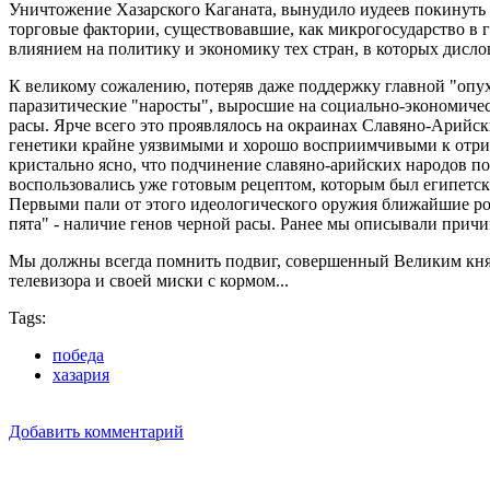
Уничтожение Хазарского Каганата, вынудило иудеев покинуть т
торговые фактории, существовавшие, как микрогосударство в г
влиянием на политику и экономику тех стран, в которых дисло
К великому сожалению, потеряв даже поддержку главной "опухо
паразитические "наросты", выросшие на социально-экономичес
расы. Ярче всего это проявлялось на окраинах Славяно-Арийск
генетики крайне уязвимыми и хорошо восприимчивыми к отриц
кристально ясно, что подчинение славяно-арийских народов п
воспользовались уже готовым рецептом, которым был египетски
Первыми пали от этого идеологического оружия ближайшие род
пята" - наличие генов черной расы. Ранее мы описывали причи
Мы должны всегда помнить подвиг, совершенный Великим князем
телевизора и своей миски с кормом...
Tags:
победа
хазария
Добавить комментарий