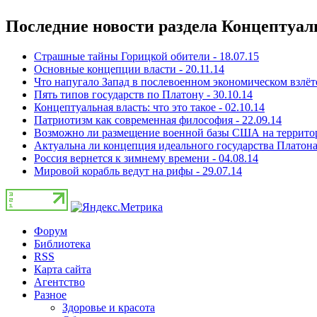
Последние новости раздела Концептуал
Страшные тайны Горицкой обители - 18.07.15
Основные концепции власти - 20.11.14
Что напугало Запад в послевоенном экономическом взлёт
Пять типов государств по Платону - 30.10.14
Концептуальная власть: что это такое - 02.10.14
Патриотизм как современная философия - 22.09.14
Возможно ли размещение военной базы США на территори
Актуальна ли концепция идеального государства Платона 
Россия вернется к зимнему времени - 04.08.14
Мировой корабль ведут на рифы - 29.07.14
Форум
Библиотека
RSS
Карта сайта
Агентство
Разное
Здоровье и красота