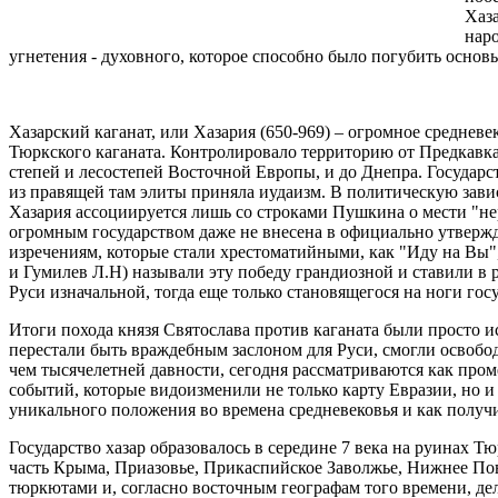
Хаз
наро
угнетения - духовного, которое способно было погубить основ
Хазарский каганат, или Хазария (650-969) – огромное средневе
Тюркского каганата. Контролировало территорию от Предкавка
степей и лесостепей Восточной Европы, и до Днепра. Государс
из правящей там элиты приняла иудаизм. В политическую зави
Хазария ассоциируется лишь со строками Пушкина о мести "не
огромным государством даже не внесена в официально утвержд
изречениям, которые стали хрестоматийными, как "Иду на Вы"
и Гумилев Л.Н) называли эту победу грандиозной и ставили в
Руси изначальной, тогда еще только становящегося на ноги г
Итоги похода князя Святослава против каганата были просто 
перестали быть враждебным заслоном для Руси, смогли освобод
чем тысячелетней давности, сегодня рассматриваются как про
событий, которые видоизменили не только карту Евразии, но и
уникального положения во времена средневековья и как получ
Государство хазар образовалось в середине 7 века на руинах 
часть Крыма, Приазовье, Прикаспийское Заволжье, Нижнее Пов
тюркютами и, согласно восточным географам того времени, де