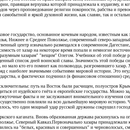
арии, правящая верхушка которой принадлежала к иудаизму, и к
дов через проповедование религии покорности, рабства и прево
ы самобытной и яркой духовной жизни, как славян, так и остал
ковое государство, основанное кочевым народом, известным как 
зья, Нижнее и Среднее Поволжье, современный северо-западный
твенный центр изначально размещался в современном Дагестане,
симость от хазар на некоторое время попали и немногие восточ
разумным хазарам" "вещим" Олегом. Учебники об этой победе ра
енный список дней воинской славы. Значимость этой победы си
, но мало кто его помнит как полководца, разгромившего хазар
 ряд с наиболее значимыми событиями мировой истории. Это неу
осударства, и фактически подчинил (в финансовом отношении) с
исключительны: путь на Восток были расчищен, полуостров Крым
иться от иудейского гнёта и европейские государства. Можно за
межуточные факты и не заслуживают внимательного изучения сов
 существенно повлияли на всю дальнейшую мировую историю. Что
илось, что один мощный удар русской дружины сокрушил господ
Тюркского каганата. Вновь образованная держава раскинулась на
олжье, Северный Кавказ.Первоначально хазары принадлежали к 
лились на "белых, красивых и совершенных" и черноволосых, с