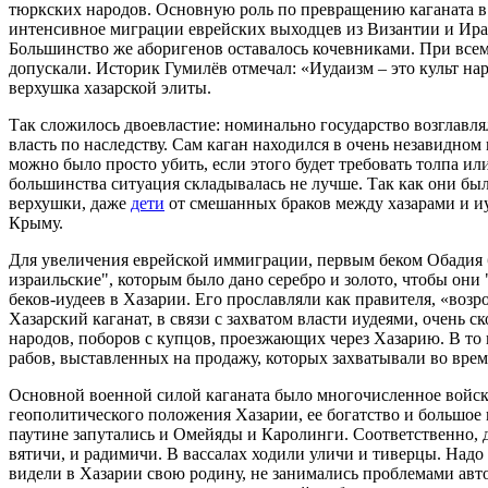
тюркских народов. Основную роль по превращению каганата в 
интенсивное миграции еврейских выходцев из Византии и Ирана
Большинство же аборигенов оставалось кочевниками. При всем 
допускали. Историк Гумилёв отмечал: «Иудаизм – это культ на
верхушка хазарской элиты.
Так сложилось двоевластие: номинально государство возглавлял
власть по наследству. Сам каган находился в очень незавидном
можно было просто убить, если этого будет требовать толпа и
большинства ситуация складывалась не лучше. Так как они бы
верхушки, даже
дети
от смешанных браков между хазарами и и
Крыму.
Для увеличения еврейской иммиграции, первым беком Обадия 
израильские", которым было дано серебро и золото, чтобы он
беков-иудеев в Хазарии. Его прославляли как правителя, «воз
Хазарский каганат, в связи с захватом власти иудеями, очень 
народов, поборов с купцов, проезжающих через Хазарию. В то
рабов, выставленных на продажу, которых захватывали во врем
Основной военной силой каганата было многочисленное войск
геополитического положения Хазарии, ее богатство и большое 
паутине запутались и Омейяды и Каролинги. Соответственно, до
вятичи, и радимичи. В вассалах ходили уличи и тиверцы. Надо 
видели в Хазарии свою родину, не занимались проблемами авт