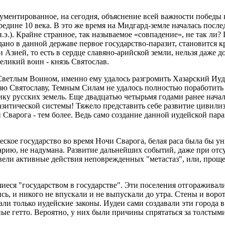
ментированное, на сегодня, объяснение всей важности победы к
ередине 10 века. В это же время на Мидгард-земле началась по
э.). Крайне странное, так называемое «совпадение», не так ли? Г
ано в данной державе первое государство-паразит, становится кр
 Азией, то есть в сердце славяно-арийской земли, нельзя даже 
еликий воин - князь Святослав.
ветлым Воином, именно ему удалось разгромить Хазарский Иуде
нязю Святославу, Темным Силам не удалось полностью поработить
лику русских земель. Еще двадцатью четырьмя годами ранее нач
азитической системы! Тяжело представить себе развитие цивили
Сварога - тем более. Ведь само создание данной иудейской пар
ское государство во время Ночи Сварога, белая раса была бы ун
нарию, не надумана. Развитие дальнейших событий, даже при отс
вели активные действия неповрежденных "метастаз", или, проще
шиеся "государством в государстве". Эти поселения отгоражива
ись, и никого не впускали и не выпускали до утра. Стены и вор
ли только иудейские законы. Иудеи сами создавали эти города в
ые гетто. Вероятно, у них были причины спрятаться за толстыми