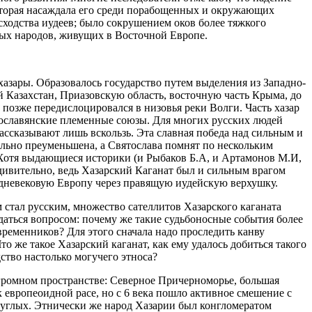
оторая насаждала его среди порабощенных и окружающих
сходства иудеев; было сокрушением оков более тяжкого
ьных народов, живущих в Восточной Европе.
хазары. Образовалось государство путем выделения из Западно-
 Казахстан, Приазовскую область, восточную часть Крыма, до
 позже передислоцировался в низовья реки Волги. Часть хазар
нославянские племенные союзы. Для многих русских людей
ссказывают лишь вскользь. Эта славная победа над сильным и
льно преуменьшена, а Святослава помнят по нескольким
. Хотя выдающиеся историки (и Рыбаков Б.А, и Артамонов М.И,
дивительно, ведь Хазарский Каганат был и сильным врагом
редневековую Европу через правящую иудейскую верхушку.
 стал русским, множество сателлитов Хазарского каганата
даться вопросом: почему же такие судьбоносные события более
ременников? Для этого сначала надо проследить канву
 же такое Хазарский каганат, как ему удалось добиться такого
ство настолько могучего этноса?
 огромном пространстве: Северное Причерноморье, большая
европеоидной расе, но с 6 века пошло активное смешение с
муглых. Этнически же народ Хазарии был конгломератом