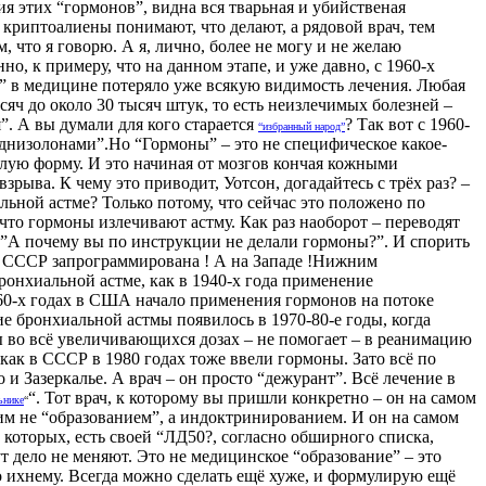
я этих “гормонов”, видна вся тварьная и убийственая
криптоалиены понимают, что делают, а рядовой врач, тем
что я говорю. А я, лично, более не могу и не желаю
о, к примеру, что на данном этапе, и уже давно, с 1960-х
е” в медицине потеряло уже всякую видимость лечения. Любая
сяч до около 30 тысяч штук, то есть неизлечимых болезней –
”. А вы думали для кого старается
? Так вот с 1960-
“избранный народ”
реднизолонами”.Но “Гормоны” – это не специфическое какое-
ёлую форму. И это начиная от мозгов кончая кожными
рыва. К чему это приводит, Уотсон, догадайтесь с трёх раз? –
ьной астме? Только потому, что сейчас это положено по
 что гормоны излечивают астму. Как раз наоборот – переводят
:”А почему вы по инструкции не делали гормоны?”. И спорить
или СССР запрограммирована ! А на Западе !Нижним
ронхиальной астме, как в 1940-х года применение
960-х годах в США начало применения гормонов на потоке
е бронхиальной астмы появилось в 1970-80-е годы, когда
ы во всё увеличивающихся дозах – не помогает – в реанимацию
 как в СССР в 1980 годах тоже ввели гормоны. Зато всё по
 и Зазеркалье. А врач – он просто “дежурант”. Всё лечение в
“. Тот врач, к которому вы пришли конкретно – он на самом
ьнике
“
ким не “образованием”, а индоктринированием. И он на самом
 которых, есть своей “ЛД50?, согласно обширного списка,
т дело не меняют. Это не медицинское “образование” – это
о ихнему. Всегда можно сделать ещё хуже, и формулирую ещё