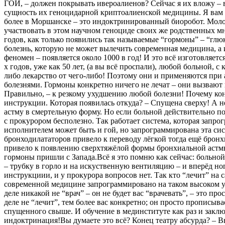
ГОЙ, – должен покрывать ивероалиенов? Сейчас я их вложу – в
сущность их геноцидарной криптоалиенской медицины. Я вам г
более в Моршанске – это индоктринированный биоробот. Молодо
участвовать в этом научном геноциде своих же родственных мне 
годов, как только появились так называемые “гормоны” – “гл
болезнь, которую не может вылечить современная медицина, а и
феномен – появляется около 1000 в год! И это всё изготовляет
х годов, уже как 50 лет, (а вы всё проспали), любой больной,
либо лекарство от чего-либо! Поэтому они и применяются при 
болезнями. Гормоны конкретно ничего не лечат – они вызвают 
Правильно, – к резкому ухудшению любой болезни! Почему конк
инструкции. Которая появилась откуда? – Спущена сверху! А не
астму в смертельную форму. Но если больной действительно п
с прокурором бесполезно. Так работает система, которая запр
исполнителем может быть и гой, но запрограммирована эта си
бронходилататоров привело к переводу лёгкой тогда ещё брон
привело к появлению сверхтяжёлой формы бронхиальной астмы,
гормоны пришли с Запада.Всё я это помню как сейчас: больной
– трубку в горло и на искуственную вентиляцию – и вперёд ног
инструкциии, и у прокурора вопросов нет. Так кто “лечит” на с
современной медицине запрограммировано на таком высоком уро
деле никакой не “врач” – он не будет вас “врачевать”, – это
деле не “лечит”, тем более вас конкретно; он просто прописы
спущенного свыше. И обучение в мединституте как раз и заключ
индоктринация!Вы думаете это всё? Конец театру абсурда? – В