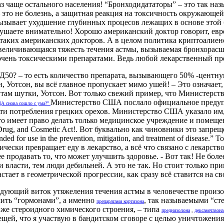
раз чаще остального населения! “Бронходидататоры” – это так н
а – это не болезнь, а защитная реакция на токсичность окружающ
ызывает ухудшение глубинных процесов лежащих в основе этой 
шаете внимательно! Хорошо американский доктор говорит, еврей
ы таких американских докторов. А в целом политика криптоалие
увеличивающаяся тяжесть течения астмы, вызываемая бронхорас
 очень токсическими препаратами. Ведь любой лекарственный пре
Д50? – то есть количество препарата, вызывающего 50% -центную 
 Уотсон, вы всё главное пропускает мимо ушей! – Это означает, 
е там шутки, Уотсон. Вот только свежий пример, что Министерст
Министерство США послало официальное предупр
А снова сошло с ума?”
сти потребления грецких орехов. Министерство США указало им,
это имеет право делать только медицинское учреждение и помеще
rug, and Cosmetic Act!. Вот буквально как чиновники это запреще
ntended for use in the prevention, mitigation, and treatment of disea
тически превращает еду в лекарство, а всё что связано с лекарст
е продавать то, что может улучшить здоровье. - Вот так! Не боле
и власти, тем люди дебильней. А это не так. Но стоит только пр
тает в геометрической прогрессии, как сразу всё ставится на с
ующий виток утяжеления течения астмы в человечестве произошё
ечить “гормонами”, а именно
, так называемыми “ст
препаратами кортизона
 же стероидного химического строения, – типа
преднизолона
,
дексаметазон
щей, что я участвую в бандитском сговоре с целью уничтожения 