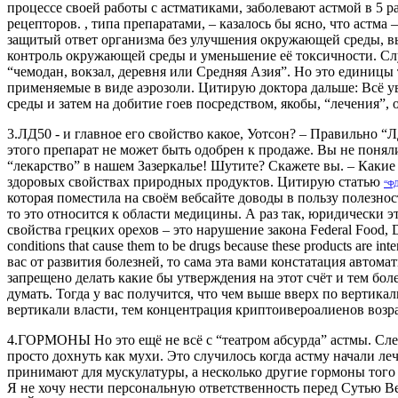
процессе своей работы с астматиками, заболевают астмой в 5 
рецепторов. , типа препаратами, – казалось бы ясно, что астм
защитый ответ организма без улучшения окружающей среды, в
контроль окружающей среды и уменьшение её токсичности. Слу
“чемодан, вокзал, деревня или Средняя Азия”. Но это единиц
применяемые в виде аэрозоли. Цитирую доктора дальше: Всё 
среды и затем на добитие гоев посредством, якобы, “лечения”,
3.ЛД50 - и главное его свойство какое, Уотсон? – Правильно “Л
этого препарат не может быть одобрен к продаже. Вы не поняли,
“лекарство” в нашем Зазеркалье! Шутите? Скажете вы. – Каки
здоровых свойствах природных продуктов. Цитирую статью
“ФД
которая поместила на своём вебсайте доводы в пользу полезно
то это относится к области медицины. А раз так, юридически 
свойства грецких орехов – это нарушение закона Federal Food, D
conditions that cause them to be drugs because these products are i
вас от развития болезней, то сама эта вами констатация автома
запрещено делать какие бы утверждения на этот счёт и тем боле
думать. Тогда у вас получится, что чем выше вверх по вертикал
вертикали власти, тем концентрация криптоивероалиенов возрас
4.ГОРМОНЫ Но это ещё не всё с “театром абсурда” астмы. След
просто дохнуть как мухи. Это случилось когда астму начали л
принимают для мускулатуры, а несколько другие гормоны того
Я не хочу нести персональную ответственность перед Сутью Ве