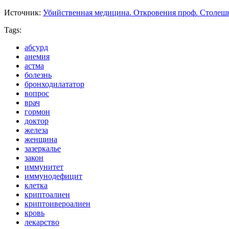
Источник:
Убийственная медицина. Откровения проф. Столеш
Tags:
абсурд
анемия
астма
болезнь
бронходилататор
вопрос
врач
гормон
доктор
железа
женщина
зазеркалье
закон
иммунитет
иммунодефицит
клетка
криптоалиен
криптоивероалиен
кровь
лекарство