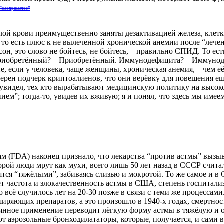
Гемохроматоз”
елой крови преимущественно заняты дезактивацией железа, клет
то есть плюс к не вылеченной хронической анемии после “лечен
он, это слово не бойтесь, не бойтесь, – правильно СПИД. То ес
 Приобретённый? – Приобретённый. Иммунодефицита? – Иммунод
, если у человека, чаще женщины, хроническая анемия, – чем её
ктерен подчерк криптоалиенов, что они верёвку для повешения ещ
о увидел, тех кто вырабатывают медицинскую политику на высок
нием”; тогда-то, увидев их вживую; я и понял, что здесь мы име
 (FDA) наконец признало, что лекарства “против астмы” вызыва
торой люди мрут как мухи, всего лишь 50 лет назад в СССР счит
вятся “тяжёлыми”, забиваясь слизью и мокротой. То же самое и 
 лет частота и злокачественность астмы в США, степень госпита
случилось лет на 20-30 позже в связи с теми же процессами. 
иряющих препаратов, а это произошло в 1940-х годах, смертнос
нное применение переводит лёгкую форму астмы в тяжёлую и о
няют аэрозольные бронходилататоры, которые, получается, и са