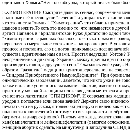
один закон Холмса:“Нет того абсурда, который нельзя было бы 
5.ХИМОТЕРАПИЯ Смотрите дальше, сейчас, современная медицин
в которые всё пресловутое “лечение” и упиралось и заканчива
что это чистая “химия”. “Химотерапия”- это область применен
шансов выжить.То есть это именно то, что называется в другой 
артист Папанов в “Бриллиантовой Руке: Достаточно одной табы
“химиотерапии” с раковых больных, то есть которым всё равно
переводят в смертельное состояние – панкреонекроз. В условия
процесс и поставить его на поток, прикрываясь псевдонаучной
существа идентичные нам с вами. Простая дедукция, Уотсон? Т
неограниченный диктатор Украины, между прочим врач по образ
производить гавно, а другую его есть” Оказалось ещё хуже, -
образом, “развитие” медицины криптоивероалиенов на совреме
– Синдром Приобретенного ИммуноДефицита”. При брониальн
онкологических заболеваний. Заметьте, что никто уже и не 
также и для искуственного вызывания абортов, именно потому,
при этом у молодой женщины после введения метотрексата про
становится латентным “СПИДИКОМ”. И современная медицина по
уродов в потомстве если снова зачнёт? Держите свою нижнюю 
печатать это на русском, я только акцентирую и вклею как е
опасности кровотечений (потому что вся кровь летит к чёртово
(дерматит и диаррея (понос). Потому что как дерматит кожи та
хана); миелопатии и лейкоэнцефалопатии (с мозгом осложнения
женщина абортик сделать, на минуточку, и заполучила СПИД и 