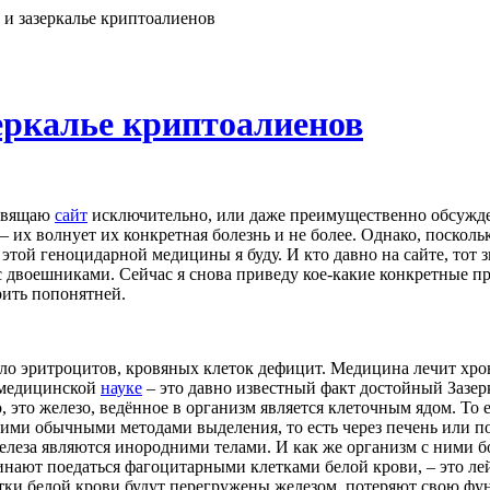
и зазеркалье криптоалиенов
еркалье криптоалиенов
посвящаю
сайт
исключительно, или даже преимущественно обсужде
– их волнует их конкретная болезнь и не более. Однако, поскол
той геноцидарной медицины я буду. И кто давно на сайте, тот з
ся с двоешниками. Сейчас я снова приведу кое-какие конкретны
рить попонятней.
ало эритроцитов, кровяных клеток дефицит. Медицина лечит хро
в медицинской
науке
– это давно известный факт достойный Зазерк
 это железо, ведённое в организм является клеточным ядом. То е
ими обычными методами выделения, то есть через печень или поч
еза являются инородними телами. И как же организм с ними боре
ают поедаться фагоцитарными клетками белой крови, – это лей
етки белой крови будут перегружены железом, потеряют свою фу