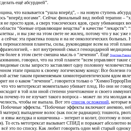
сделать ещё абсурдней”.
а, что называется “ушла вперёд”, – на новую ступень абсурда
лось “вперёд ногами”. Сейчас финальный вид любой терапии – “
ия не просто ядов, а сверх токсических ядов, сразу убивающих 
области “боевые отравляющие вещства” в качестве “лекарств”: “з
леткы , и вы уже на этом свете не жилец, потому что у вас уже
, а сейчас эта практика пошла и на не онкологических больных
х перенаселения планеты, силы, руководящие всем на этой плане
 фразеологией, – вот внутренний смысл геноцидарной медицины.
ем более в этом свете смешна мысль о “лечении”. Ещё
Христиан Раковс
ованию, говорил, что на этой планете “всем управляют такие с
 Невидимые силы запросто заставляют одну половину человечеств
нном этапе пришло к своему логическому концу: Все болезни г
ой астме таким применяемым химиотерапевтическим ядом явл
говорит ни о каком “лечении”, говорится только о “ХимиоТерр
 что что метотрексат моментально убивает плод. Но они не гово
исходит в той или иной степени уничтожение и своего иммунит
чему-то не изучает такого вопроса – может ли эта молодая жен
челюсть, чтобы не выпала. Вот это
список осложений
, которые 
сть. Побочные эффекты. “Побочные эффекты включают анемию, не
й матери); выпадение волос (как после радиации); тошнота, рвот
к и язвы желудка и кишечника – энтерит и колит, (поэтому и пон
). То есть метотрексат вызывает СПИД и поражает абсолютно вс
всё это по списку. Как любит говорить один мой старый одноку