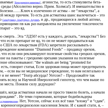
азываемые
, агонисты, то есть стимулянты бета-
“Бета-рецептор-миметики”
ей среды (Абсолютно верно. Прим. Холмса!). И вмешательство в
болезни……Ключ к излечению от астмы – не “лекарства”, а
 между прочим. То есть для астматика шанс вылечиться – это
но
, и др., продающиеся в любой аптеке,
Сальбутамол, Альбутерол, Алупент
ширяющими пв как раз направлена на увеличение токсичности
парат – это яд.
смерть . Эта “ЛД50? есть у каждого, дескать, “лекарства”! Без
что если препарат не яд, то он не может продаваться как
во США по лекарствам (FDA) запретило рассказывать о
еждение компании “Diamond Foods” – продавцу орехов,
 что если они рекламируют полезные свойства грецких орехов,
ние на пакеты с грецкими орехами указания на полезные
ние обосновывают: “the walnuts are being “promoted for
se.” То есть, говорит статья, Если здоровая пища может предотвратить
вом, – если вы не медицинское учреждение, то вам нелегально и
е и не менее! “Театр абсурда? Уотсон? – Продолжайте так
инять вслед за Научной Иверологией гипотезу, что чем выше по
вои места. Поняли силу дедукции?
л, когда астматики начали не просто тяжело болеть, а начали
ероидами” . Не теми гормонами, которые бодибильдеры
. Нет, Уотсон, сейчас я их всё таки “вложу” и “сдам”.
а и триамцинолона
коренногопреднизолон населения Земли. И с какой стати, я, –