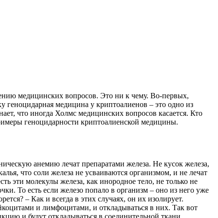
нию медицинских вопросов. Это ни к чему. Во-первых,
ьку геноцидарная медицина у криптоалиенов – это одно из
нает, что иногда Холмс медицинских вопросов касается. Кто
е примеры геноцидарности криптоалиенской медицины.
ническую анемию лечат препаратами железа. Не кусок железа,
алья, что соли железа не усваиваются организмом, и не лечат
сть эти молекулы железа, как инородное тело, не только не
ки. То есть если железо попало в организм – оно из него уже
тся? – Как и всегда в этих случаях, он их изолирует.
коцитами и лимфоцитами, и откладываться в них. Так вот
нкцию и будут откладываться в соединительной ткани