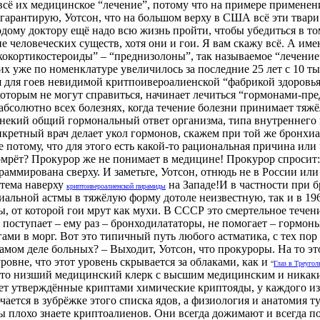
сё их медицинское “лечение”, потому что на примере применени
арантирую, Уотсон, что на большом верху в США всё эти твари 
му доктору ещё надо всю жизнь пройти, чтобы убедиться в том, 
человеческих существ, хотя они и гои. Я вам скажу всё. А именн
юкокортикостероиды” – “преднизолоны”, так называемое “лечени
х уже по номенклатуре увеличилось за последние 25 лет с 10 ты
ся для гоев невидимой критпоивероалиенской “фабрикой здоровья
 с которым не могут справиться, начинает лечиться “гормонами-п
абсолютно всех болезнях, когда течение болезни принимает тяж
некий общий гормональный ответ организма, типа внутреннего вз
ретный врач делает укол гормонов, скажем при той же бронхиал
 потому, что для этого есть какой-то рациональная причина или
омрёт? Прокурор же не понимает в медицине! Прокурор спросит
ограммирована сверху. И заметьте, Уотсон, отнюдь не в России 
стема наверху
на Западе!И в частности при б
криптоивероалиенской пирамиды
хиальной астмы в тяжёлую форму дотоле неизвестную, так и в 1
 от которой гои мрут как мухи. В СССР это смертельное течени
 поступает – ему раз – бронходилататоры, не помогает – гормон
ами в морг. Вот это типичный путь любого астматика, с тех пор
амом деле больных? – Выходит, Уотсон, что прокуроры. На то это
вне, что этот уровень скрывается за облаками, как и
“
Глаз в Треугол
 просто низший медицинский клерк с высшим медицинским и ника
вает утверждённые криптами химические криптояды, у каждого из
ается в зубрёжке этого списка ядов, а физиология и анатомия ту
ы плохо знаете криптоалиенов. Они всегда дожимают и всегда п