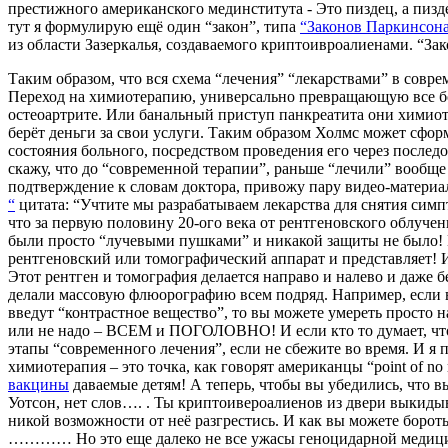
престижного американского мединститута - Это пиздец, а пизде
тут я формулирую ещё один “закон”, типа
“Законов Паркинсон
из области Зазеркалья, создаваемого криптоивроалиенами. “За
Таким образом, что вся схема “лечения” “лекарствами” в совре
Переход на химиотерапию, универсально превращающую все бо
остеоартрите. Или банальный приступ панкреатита они химиоте
берёт деньги за свои услуги. Таким образом Холмс может сф
состояния больного, посредством проведения его через последо
скажу, что до “современной терапии”, раньше “лечили” вообще 
подтверждение к словам доктора, привожу пару видео-матери
“
цитата: “Учтите мы разрабатываем лекарства для снятия сим
что за первую половину 20-ого века от рентгеновского облуче
были просто “лучевыми пушками” и никакой защиты не было! По
рентгеновский или томографический аппарат и представляет! И 
Этот рентген и томография делается направо и налево и даже б
делали массовую флюорографию всем подряд. Например, если в
введут “контрастное вещество”, то вы можете умереть просто н
или не надо – ВСЕМ и ПОГОЛОВНО! И если кто то думает, что с
этапы “современного лечения”, если не сбежите во время. И я 
химиотерапия – это точка, как говорят американцы “point of no
вакцины
даваемые детям! А теперь, чтобы вы убедились, что вы
Уотсон, нет слов…. . Ты криптоивероалиенов из двери выкидывае
никой возможности от неё разгрестись. И как вы можете бороть
………… Но это еще далеко не все ужасы геноцидарной медици