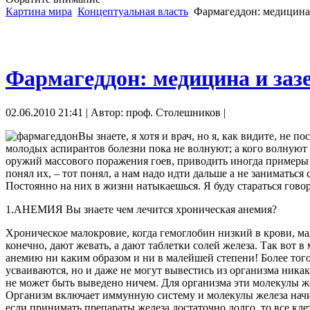
Картина мира
Концептуальная власть
Фармагеддон: медицина 
Фармагеддон: медицина и заз
02.06.2010 21:41 | Автор: проф. Столешников |
Вы знаете, я хотя и врач, но я, как видите, не 
молодых аспирантов болезни пока не волнуют; а кого волнуют 
оружий массового поражения гоев, приводить иногда примеры э
понял их, – тот понял, а нам надо идти дальше а не занимать
Постоянно на них в жизни натыкаешься. Я буду стараться гово
1.АНЕМИЯ Вы знаете чем лечится хроническая анемия?
Хроническое малокровие, когда гемоглобин низкий в крови, м
конечно, дают жевать, а дают таблетки солей железа. Так вот 
анемию ни каким образом и ни в малейшей степени! Более того,
усваиваются, но и даже не могут вывестись из организма никак
не может быть выведено ничем. Для организма эти молекулы жел
Организм включает иммунную систему и молекулы железа начин
если принимать препараты железа достаточно долго, то все кл