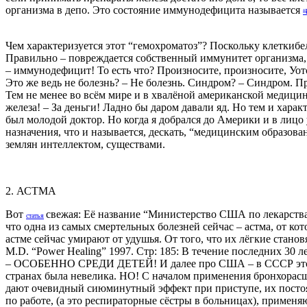
организма в депо. Это состояние иммунодефицита называется
“
Чем характеризуется этот “гемохроматоз”? Поскольку клеткиб
Правильно – повреждается собственный иммунитет организма, 
– иммунодефицит! То есть что? Произносите, произносите, Уотс
Это же ведь не болезнь? – Не болезнь. Синдром? – Синдром.
Тем не менее во всём мире и в хвалёной американской медицине
железа! – За деньги! Ладно бы даром давали яд. Но тем и хара
был молодой доктор. Но когда я добрался до Америки и в лиц
назначения, что и называется, дескать, “медицинским образова
землян интеллектом, существами.
2. АСТМА
Вот
свежая: Её название “Министерство США по лекарствам
статья
что одна из самых смертельных болезней сейчас – астма, от ко
астме сейчас умирают от удушья. От того, что их лёгкие стано
M.D. “Power Healing” 1997. Стр: 185: В течение последних 30
– ОСОБЕННО СРЕДИ ДЕТЕЙ! И далее про США – в СССР это всё 
странах была невелика. НО! С началом применения бронхорасш
дают очевидный сиюминутный эффект при приступе, их постоя
по работе, (а это респираторные сёстры в больницах), приме