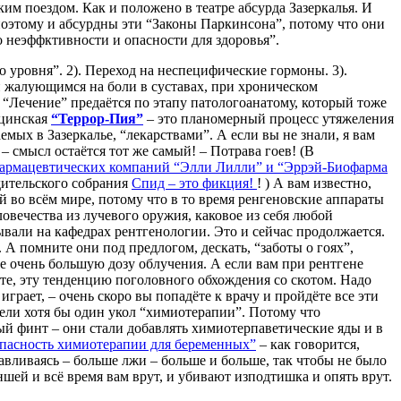
ким поездом. Как и положено в театре абсурда Зазеркалья. И
поэтому и абсурдны эти “Законы Паркинсона”, потому что они
о неэффктивности и опасности для здоровья”.
о уровня”. 2). Переход на неспецифические гормоны. 3).
 жалующимся на боли в суставах, при хроническом
 “Лечение” предаётся по этапу патологоанатому, который тоже
ицинская
“Террор-Пия”
– это планомерный процесс утяжеления
мых в Зазеркалье, “лекарствами”. А если вы не знали, я вам
 смысл остаётся тот же самый! – Потрава гоев! (В
фармацевтических компаний “Элли Лилли” и “Эррэй-Биофарма
дительского собрания
Спид – это фикция!
! ) А вам известно,
 во всём мире, потому что в то время ренгеновские аппараты
овечества из лучевого оружия, каковое из себя любой
ывали на кафедрах рентгенологии. Это и сейчас продолжается.
 А помните они под предлогом, дескать, “заботы о гоях”,
 очень большую дозу облучения. А если вам при рентгене
ете, эту тенденцию поголовного обхождения со скотом. Надо
рает, – очень скоро вы попадёте к врачу и пройдёте все эти
 вели хотя бы один укол “химиотерапии”. Потому что
овый финт – они стали добавлять химиотерпаветические яды и в
опасность химиотерапии для беременных”
– как говорится,
навливаясь – больше лжи – больше и больше, так чтобы не было
ншей и всё время вам врут, и убивают изподтишка и опять врут.