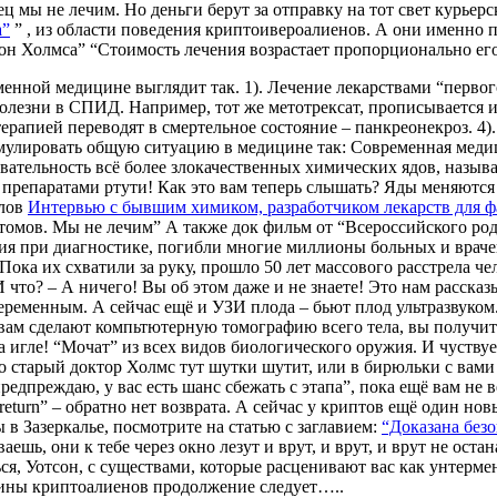
ц мы не лечим. Но деньги берут за отправку на тот свет курьерс
а”
” , из области поведения криптоивероалиенов. А они именно 
кон Холмса” “Стоимость лечения возрастает пропорционально ег
менной медицине выглядит так. 1). Лечение лекарствами “первог
лезни в СПИД. Например, тот же метотрексат, прописывается и
рапией переводят в смертельное состояние – панкреонекроз. 4).
ормулировать общую ситуацию в медицине так: Современная мед
вательность всё более злокачественных химических ядов, называе
препаратами ртути! Как это вам теперь слышать? Яды меняются –
алов
Интервью с бывшим химиком, разработчиком лекарств для 
птомов. Мы не лечим” А также док фильм от “Всероссийского ро
ния при диагностике, погибли многие миллионы больных и врачей
ка их схватили за руку, прошло 50 лет массового расстрела чел
что? – А ничего! Вы об этом даже и не знаете! Это нам рассказ
еременным. А сейчас ещё и УЗИ плода – бьют плод ультразвуком.
ам сделают компьтютерную томографию всего тела, вы получите
а игле! “Мочат” из всех видов биологического оружия. И чуству
тарый доктор Холмс тут шутки шутит, или в бирюльки с вами иг
предпреждаю, у вас есть шанс сбежать с этапа”, пока ещё вам не
 return” – обратно нет возврата. А сейчас у криптов ещё один н
 в Зазеркалье, посмотрите на статью с заглавием:
“Доказана без
шь, они к тебе через окно лезут и врут, и врут, и врут не оста
ся, Уотсон, с существами, которые расценивают вас как унтерме
ны криптоалиенов продолжение следует…..