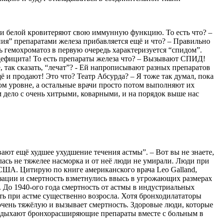
ки белой кровитеряют свою иммунную функцию. То есть что? –
ия” препаратами железа прибавляется ещё и что? – Правильно
ть гемохроматоз в первую очередь характеризуется “спидом”.
ефицита! То есть препараты железа что? – Вызывают СПИД!
, так сказать, “лечат”? - Ей напрописывают разных препаратов
ё и продают! Это что? Театр Абсурда? – Я тоже так думал, пока
ом уровне, а остальные врачи просто потом выполняют их
ем дело с очень хитрыми, коварными, и на порядок выше нас
ют ещё худшее ухудшение течения астмы”. – Вот вы не знаете,
алась не тяжелее насморка и от неё люди не умирали. Люди при
в США. Цитирую по книге американского врача Leo Galland,
лизации и смертность взметнулись ввысь в угрожающих размерах
До 1940-ого года смертность от астмы в индустриальных
ть при астме существенно возросла. Хотя бронходилататоры
чень тяжёлую и вызывает смертность. Здоровые люди, которые
ми вдыхают бронхорасширяющие препараты вместе с больным в