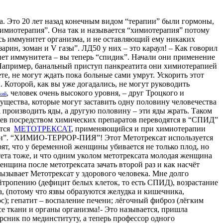
. Это 20 лет назад конечным видом “терапии” были гормоны,
химиотерапия”. Она так и называется “химиотерапия” потому
весь иммунитет организма, и не оставляющий ему никаких
арин, зоман и V газы”. ЛД50 у них – это караул! – Как говорил
 нет иммунитета – вы теперь “спидик”. Начали они применение
. Например, банальный приступ панкреатита они химиотерапией
те, не могут ждать пока больные сами умрут. Ускорить этот
 Которой, как вы уже догадались, не могут руководить
, человек очень высокого уровня, – друг Троцкого и
кий
ущества, которые могут заставить одну половину человечества
а производить яды, а другую половину – эти яды жрать. Таком
оев посредством химических препаратов переводятся в “СПИД”
ется
МЕТОТРЕКСАТ
, применяющийся и при химиотерапии
орПии”. “ХИМИО-ТЕРРОР-ПИЯ”! Этот Метотрексат используется
рят, что у беременной женщины убивается не только плод, но
ета тоже, и что одним уколом метотрексата молодая женщина
щина после метотрексата зачать второй раз и как насчёт
вызывает Метотрексат у здорового человека. Мне долго
йтропению (дефицит белых клеток, то есть СПИД), возрастание
а, (потому что язвы образуются желудка и кишечника,
ос); гепатит – воспаление печени; лёгочный фиброз (лёгким
е ткани и органы организма!- Это называется, пришла
рсник по мединституту, а теперь профессор одного