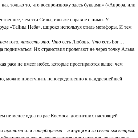
, как только то, что воспроизвожу здесь буквами» («Аврора, или
ственнее, чем эти Силы, или же наравне с ними. У
 труде «Тайны Неба», широко используя стиль метафоры. И тем
нием
того,
чтоесть это. Что
есть Любовь.
Что
есть Бог…
да подниматься. Их странствия пролегают не через точку Альва.
кая раса не имеет небес, которые простираются выше, чем
жено, можно приступить непосредственно к наидревнейшей
тем не менее одна из рас Космоса, достигших настоящей
ли
арктами
или
гипербореями
– живущими
за северным ветром
.
е обосновались эта высокоразвитая цивилизация, оказывалось,