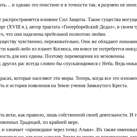
ать… и однако это поистине и в точности так; я разумею не иное
не распространяется влияние Сил Защиты. Такие существа могуще
рг (XVIII в.), автор трактата «Гиперборейский Дедал», в своем
 то, что они наделены
предельной
полнотою любви.
уществу чувственно, переживательно. Они же обладают
понима
ти какой-либо из планет Космоса, им вовсе не потребуется нику
хность для них едины. Поэтому перемещения их мгновенны.
х других рас всегда словно бы спускающимися с Неба. Ведь ника
расах, которые населяют эти миры. Теперь, когда все это изло
ть и история появления на Земле учения Замкнутого Креста.
ть вехи, как правило, лишь собственной своей деятельности. И 
ровенных Традиций, по крайней мере.
ь, и означает «пришедшие через точку Альва». Их также именова
ивительно: для всех народов Земли то место ее поверхности, гд