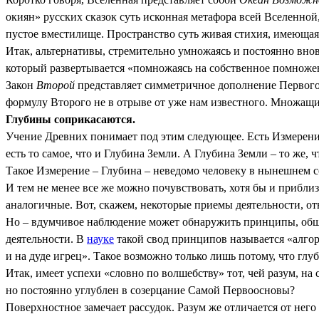
окиян» русских сказок суть исконная метафора всей Вселенной
пустое вместилище. Пространство суть живая стихия, имеюща
Итак, альтернативы, стремительно умножаясь и постоянно вно
который развертывается «помножаясь на собственное помноже
Закон
Второй
представляет симметричное дополнение Первого. 
формулу Второго не в отрыве от уже нам известного. Множащи
Глубины соприкасаются.
Учение Древних понимает под этим следующее. Есть Измерение,
есть то самое, что и Глубина Земли. А Глубина Земли – то же,
Такое Измерение – Глубина – неведомо человеку в нынешнем с
И тем не менее все же можно почувствовать, хотя бы и приблиз
аналогичные. Вот, скажем, некоторые приемы деятельности, от
Но – вдумчивое наблюдение может обнаружить принципы, общ
деятельности. В
науке
такой свод принципов называется «алгор
и на дуде игрец». Такое возможно только лишь потому, что глуб
Итак, имеет успехи «словно по волшебству» тот, чей разум, на 
но постоянно углублен в созерцание Самой Первоосновы?
Поверхностное замечает рассудок. Разум же отличается от него