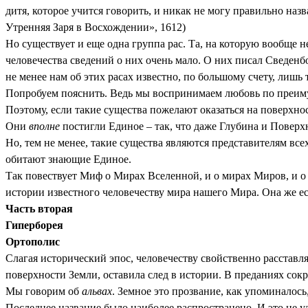
дитя, которое учится говорить, и никак не могу правильно назв
Утренняя Заря в Восхождении», 1612)
Но существует и еще одна группа рас. Та, на которую вообще 
человечества сведений о них очень мало. О них писал Сведенбо
не менее нам об этих расах известно, по большому счету, лишь
Попробуем пояснить. Ведь мы воспринимаем любовь по преим
Поэтому, если такие существа пожелают оказаться на поверхнос
Они
вполне
постигли Единое – так, что даже Глубина и Повер
Но, тем не менее, такие существа являются представителям все
обитают знающие Единое.
Так повествует Миф о Мирах Вселенной, и о мирах Миров, и о 
истории известного человечеству мира нашего Мира. Она же ес
Часть вторая
Гиперборея
Ортополис
Слагая исторический эпос, человечеству свойственно расставля
поверхности Земли, оставила след в истории. В преданиях сок
Мы говорим об
альвах
. Земное это прозвание, как упоминалос
Последнее название было наиболее распространено. И это не уд