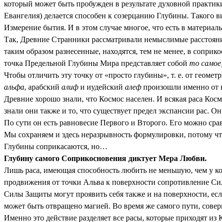
который может быть пробужден в результате духовной практи
Евангелия) делается способен к созерцанию Глубины. Такого 
Измерение бытия. И в этом случае многое, что есть в материа
Так, Древние Странники рассматривали немыслимые расстояни
таким образом разнесенные, находятся, тем не менее, в сопри
точка Предельной Глубины Мира представляет собой
то самое,
Чтобы отличить эту точку от «просто глубины», т. е. от геомет
альфа
, арабский
алиф
и иудейский
алеф
произошли именно от 
Древние хорошо знали, что Космос населен. И всякая раса Кос
знали они также и то, что существует предел экспансии рас. О
По сути он есть равновесие Первого и Второго. Его можно сра
Мы сохраняем и здесь неразрывность формулировки, потому чт
Глубины соприкасаются, но…
Глубину самого Соприкосновения диктует Мера Любви.
Лишь раса, имеющая способность любить не меньшую, чем у ко
продвижения от точки Альва к поверхности сопротивление Сил
Силы Защиты могут проявить себя также и на поверхности, ес
может быть отвращено магией. Во время же самого пути, сове
Именно это действие разделяет все расы, которые приходят из 