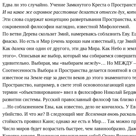
Едва ли это случайно. Учение Замкнутого Креста о Пространств
И на какое же огромное расстояние делается отнесен дух, кот
Эти слова содержат концепцию развертывания Пространства, к
сокровенной философии наглядно, известной Мифологемой.
По ветви Дерева скользит Змий, намереваясь соблазнить Еву. 
фиаско. Но есть и Мир (очень хорошо нам известный), где Зм
Как
далеки
они один от другого, эти два Мира. Как Небо и зем
этого». Описывая же выбор, который мы собираемся совершит
удивительно. Выбирая, мы «выбираем
между
»… Но МЕЖДУ –
Соотнесенность Выбора и Пространства делается понятной в
известное на Земле еще за двести веков до этого знаменитого т
Пространство, например, в свете этой основополагающей ид
термин «объективирование» ввел в философию Николай Бердяев.
развитии системы. Русский православный философ так близко
…Но соблазнением Евы, как известно, дело не кончилось. У Е
убийство. И что же? В следующий миг
Вселенная вновь раскал
стойкость проявил Каин; однако же есть и Мир… Так можно пр
Число миров будет возрастать быстрее, чем лавинообразно. Даж
Коротко говоря, Вселенная представляет собой
Океан Возможн