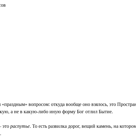
сов
я «праздным» вопросом: откуда вообще оно взялось, это Простр
акую, а не в какую-либо иную форму Бог отлил Бытие.
– это
распутье
. То есть развилка дорог, вещий камень, на кот
.