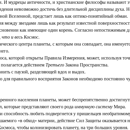
ки. И мудрецы античности, и христианские философы называют э
видения невозможно достичь без длительной дисциплины духа. Н
льной Вселенной, предстает лишь как оптико-понятийный обман.
я между звездами лишь как результат известной поверхностнос
косновении как имеющие один корень. Согласно непостижимым дл
 что и весь Космос
.
рического центра планеты, с которым она совпадает, она именует
него.
моса, которой открыты Правила Измерения, может, используя точ
н полагается действием
Третьего
Закона Пространства.
внить с паузой, разделяющей вдох и выдох.
о для правильного восприятия Законов необходимо постоянно ч
ренного населения планеты, может беспрепятственно достигнуть
, которые представляют своего рода
иммунную систему
Мира.
ли способность любить подвергнется у пришельцев необратимом
ршаемого «в обход» материи, действие Сил Защиты оказывается 
Космоса, чтобы колонизировать планету, на три больших уровня.