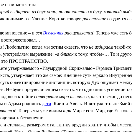
е начинается так:
орый выбирает из двух одно, по отношению к духу, который выби
ак понимает ее Учение. Коротко говоря:
расстояние
создается
в
Еще мгновение – и
вся
Вселенная
расщепляется
! Теперь уже есть
д
ий восторжествовал…
ля! Любопытно: когда мы хотим сказать, что
не избираем
такой-то
ь, употребляем выражение: «я
близок
к тому, чтобы»… То и друго
 это ПРОСТРАНСТВО.
 свете утверждаемого «Изумрудной Скрижалью» Гермеса Трисм
екста, утверждает это же самое: Внешнее суть зеркало Внутренне
еи суть объективирование дистанции, которую Дух ощущает ме
 Не будет преувеличением сказать, что одно лишь усвоение так
 подошел к тайне
сотворения мира из ничего
, как это смог до не
вы и Адама родились
дети
: Каин и Авель. И вот уже тот же Змий
ывается
! Теперь мы уже видим
три
Мира: есть Мир, где Ева оказа
одолжать бесконечно.
е и стеллажа размером с галактику вряд ли хватит, чтобы вмести
остей
. Или –
Океан Выборов
. (Теперь оказывается понятно, кст