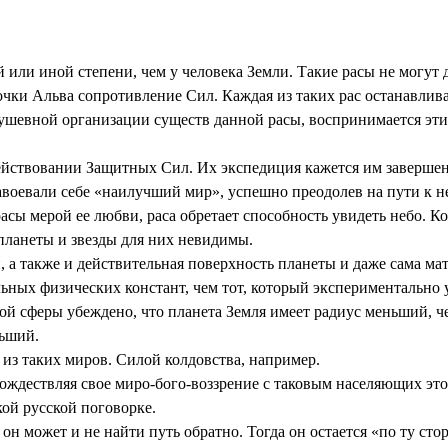
й или иной степени, чем у человека Земли. Такие расы не могут
точки Альва сопротивление Сил. Каждая из таких рас останавлив
ушевной организации существ данной расы, воспринимается эт
 действовании Защитных Сил. Их экспедиция кажется им заверш
воевали себе «наилучший мир», успешно преодолев на пути к н
асы мерой ее любви, раса обретает способность увидеть небо. Ко
 планеты и звезды для них невидимы.
 а также и действительная поверхность планеты и даже сама мат
ных физических констант, чем тот, который экспериментально 
 сферы убеждено, что планета Земля имеет радиус меньший, чем 
ьший.
 из таких миров. Силой колдовства, например.
ождествляя свое миро-бого-воззрение с таковым населяющих этот
кой русской поговорке.
н может и не найти путь обратно. Тогда он остается «по ту сто