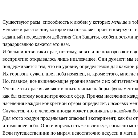
Существуют расы, способность к любви у которых
меньше
в то
меньше и расстояние, которое им позволяет пройти кверху от 
заданный посредством действия Сил Защиты, особенностями д
парадоксально кажется это нам.
И большинство таких рас, поэтому, вовсе и не подозревают о
восприятию открывалось лишь низлежащее. Они думают: мы за
поддерживается тем, что на уровне, определяемом для каждой р
Их горизонт сужен, цвет неба изменен, и, кроме этого, многие
Но, главное, все вышележащие уровни вместе с их обитателями,
Ученые этих рас выявляют в опытах иные наборы фундаменталь
как бы систему концентрических сфер. Причем население каждой
населения каждой конкретной сферы определяет,
насколько
мен
Случается, что и человек иногда может проникать в какой-либо
Для этого колдун проделывает опасный эксперимент, как бы от
и тамошнее небо. Оно и впрямь есть «с овчинку», согласно мет
Если путешественник по мирам недостаточно искусен в магии, о