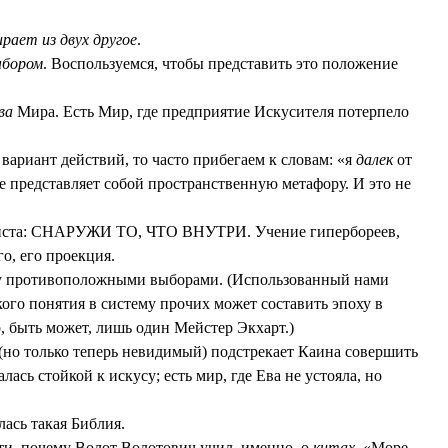
рает из двух другое
.
ыбором
. Воспользуемся, чтобы представить это положение
ва
Мира. Есть Мир, где предприятие Искусителя потерпело
 вариант действий, то часто прибегаем к словам: «я
далек
от
е представляет собой пространственную метафору. И это не
егиста: СНАРУЖИ ТО, ЧТО ВНУТРИ. Учение гипербореев,
го, его проекция.
жду противоположными выборами. (Использованный нами
ого понятия в систему прочих может составить эпоху в
го, быть может, лишь один Мейстер Экхарт.)
 (но только теперь невидимый) подстрекает Каина совершить
лась стойкой к искусу; есть мир, где Ева не устояла, но
лась такая Библия.
ати, почему Волот Волотович учил, именно, о
китах
. «Море-