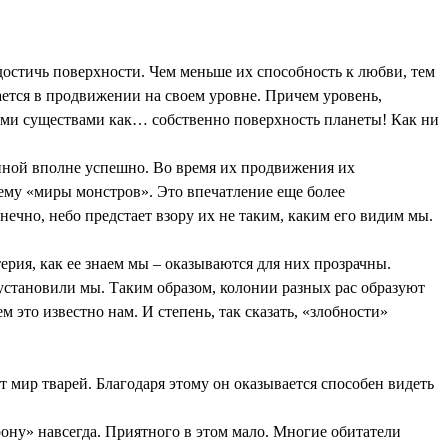
 достичь поверхности. Чем меньше их способность к любви, тем
ается в продвижении на своем уровне. Причем уровень,
ими существами как… собственно поверхность планеты! Как ни
енной вполне успешно. Во время их продвижения их
ему «миры монстров». Это впечатление еще более
нечно, небо предстает взору их не таким, каким его видим мы.
ерия, как ее знаем мы – оказываются для них прозрачны.
установили мы. Таким образом, колонии разных рас образуют
это известно нам. И степень, так сказать, «злобности»
 мир тварей. Благодаря этому он оказывается способен видеть
рону» навсегда. Приятного в этом мало. Многие обитатели