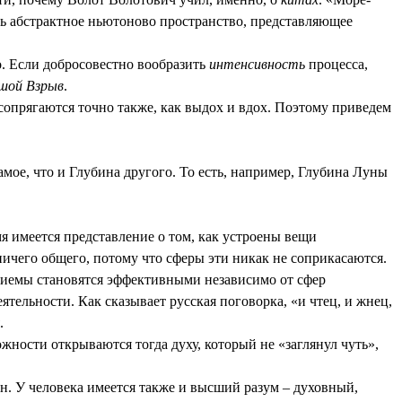
сть абстрактное ньютоново пространство, представляющее
. Если добросовестно вообразить
интенсивность
процесса,
шой Взрыв
.
сопрягаются точно также, как выдох и вдох. Поэтому приведем
мое, что и Глубина другого. То есть, например, Глубина Луны
мя имеется представление о том, как устроены вещи
ичего общего, потому что сферы эти никак не соприкасаются.
риемы становятся эффективными независимо от сфер
ельности. Как сказывает русская поговорка, «и чтец, и жнец,
.
жности открываются тогда духу, который не «заглянул чуть»,
ин. У человека имеется также и высший разум – духовный,