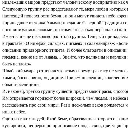
низлежащих миров предстают человеческому восприятию как 
Следующую группу рас представляют те, мера любви которых 
настоящей поверхности Земли, и они могут увидеть небо коре
«пришедшие из точка Альва»; предание Северной Традиции гов
воспринимаемые людьми, поэтому, только как персонажи сказо
Имеется и еще несколько рас этой группы. Теперь о принадлеж
в трактате «О нимфах, сильфах, пигмеях и саламандрах»: «Бол
описании придворного этикета. И более благодати в описании
племена, какие не от Адама… Знайте, что великаны и карлики
быть неплохо»
Швабский мудрец относился к этому своему трактату не менее 
химии, богословию, медицине. Причем последние, количеством
области медицины.
И, наконец, третью группу существ представляют расы, спосо
Им открывается горизонт более широкий, чем людям, и небеса 
рассказывать про свои миры. Раз в несколько веков рождается
иных небес.
Один из таких людей, Якоб Беме, образование которого огран
кустарники, непрерывно приносящие плоды свои, цветущие прекр