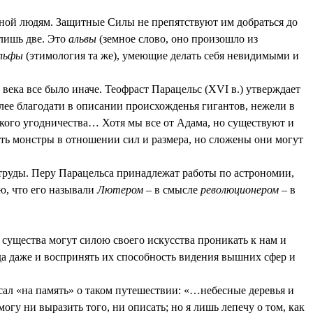
нной людям. Защитные Силы не препятствуют им добраться до
 лишь две. Это
альвы
(земное слово, оно произошло из
льфы
(этимология та же), умеющие делать себя невидимыми и
века все было иначе. Теофраст Парацельс (XVI в.) утверждает
олее благодати в описании происхожденья гигантов, нежели в
ского угодничества… Хотя мы все от Адама, но существуют и
ть монстры в отношении сил и размера, но сложены они могут
 труды. Перу Парацельса принадлежат работы по астрономии,
ю, что его называли
Лютером
– в смысле
революционером
– в
 существа могут силою своего искусства проникать к нам и
гда даже и воспринять их способность видения вышних сфер и
сал «на память» о таком путешествии: «…небесные деревья и
гу ни выразить того, ни описать; но я лишь лепечу о том, как