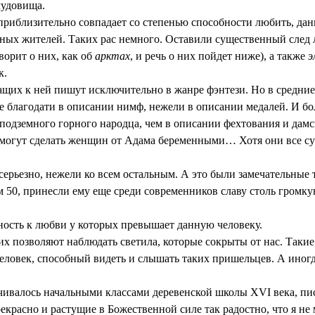
чудовища.
приблизительно совпадает со степенью способности любить, да
нных жителей. Таких рас немного. Оставили существенный след
орит о них, как об
арктах
, и речь о них пойдет ниже), а также
э
к.
ащих к ней пишут исключительно в жанре фэнтези. Но в средние 
ее благодати в описании нимф, нежели в описании медалей. И б
 подземного горного народца, чем в описании фехтования и дам
 могут сделать женщин от Адама беременными… Хотя они все су
серьезно, нежели ко всем остальным. А это были замечательные
 50, принесли ему еще среди современников славу столь громку
бность к любви у которых превышает данную человеку.
их позволяют наблюдать светила, которые сокрыты от нас. Такие
 человек, способный видеть и слышать таких пришельцев. А ино
ичивалось начальными классами деревенской школы XVI века, пи
асно и растущие в Божественной силе так радостно, что я не мо