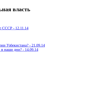
ьная власть
е СССР - 12.11.14
и Узбекистана? - 21.09.14
в наши дни? - 14.09.14