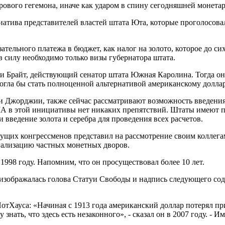
ирового гегемона, иначе как ударом в спину сегодняшней монет
атива представителей властей штата Юта, которые проголосовал
ательного платежа в бюджет, как налог на золото, которое до сих
в силу необходимо только визы губернатора штата.
и Брайт, действующий сенатор штата Южная Каролина. Тогда он 
могла бы стать полноценной альтернативой американскому доллар
 Джорджии, также сейчас рассматривают возможность введения 
США в этой инициативы нет никаких препятствий. Штаты имеют 
 введение золота и серебра для проведения всех расчетов.
ведущих конгрессменов представил на рассмотрение своим колле
гализацию частных монетных дворов.
998 году. Напомним, что он просуществовал более 10 лет.
изображалась голова Статуи Свободы и надпись следующего содер
НотХауса: «Начиная с 1913 года американский доллар потерял 
ать, что здесь есть незаконного», - сказал он в 2007 году. - Им