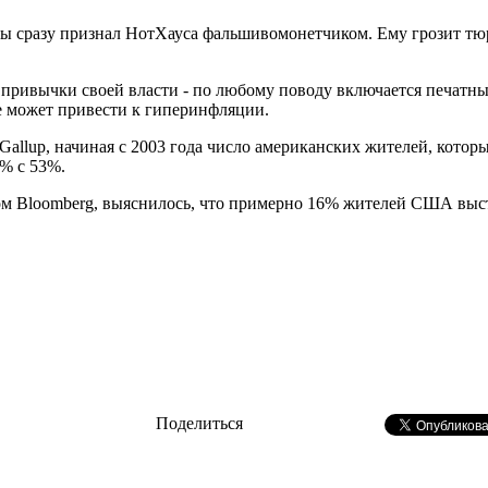
ны сразу признал НотХауса фальшивомонетчиком. Ему грозит тюр
ивычки своей власти - по любому поводу включается печатный 
е может привести к гиперинфляции.
allup, начиная с 2003 года число американских жителей, котор
0% с 53%.
вом Bloomberg, выяснилось, что примерно 16% жителей США выс
Поделиться