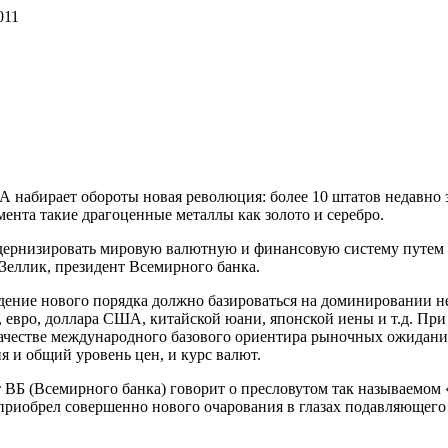
011
А набирает обороты новая революция: более 10 штатов недавно з
мента такие драгоценные металлы как золото и серебро.
дернизировать мировую валютную и финансовую систему путем 
Зеллик, президент Всемирного банка.
едение нового порядка должно базироваться на доминировании н
, евро, доллара США, китайской юани, японской иены и т.д. При
качестве международного базового ориентира рыночных ожидани
я и общий уровень цен, и курс валют.
 ВБ (Всемирного банка) говорит о пресловутом так называемом «
приобрел совершенно нового очарования в глазах подавляющег