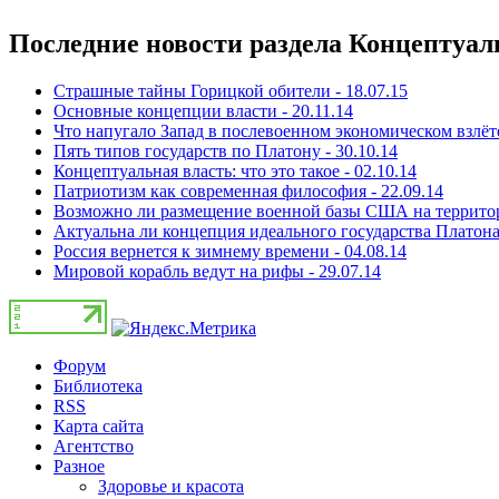
Последние новости раздела Концептуал
Страшные тайны Горицкой обители - 18.07.15
Основные концепции власти - 20.11.14
Что напугало Запад в послевоенном экономическом взлёт
Пять типов государств по Платону - 30.10.14
Концептуальная власть: что это такое - 02.10.14
Патриотизм как современная философия - 22.09.14
Возможно ли размещение военной базы США на территори
Актуальна ли концепция идеального государства Платона 
Россия вернется к зимнему времени - 04.08.14
Мировой корабль ведут на рифы - 29.07.14
Форум
Библиотека
RSS
Карта сайта
Агентство
Разное
Здоровье и красота