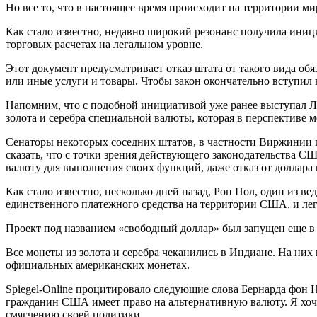
Но все то, что в настоящее время происходит на территории м
Как стало известно, недавно широкий резонанс получила иници
торговых расчетах на легальном уровне.
Этот документ предусматривает отказ штата от такого вида обяз
или иные услуги и товары. Чтобы закон окончательно вступил 
Напомним, что с подобной инициативой уже ранее выступал Л
золота и серебра специальной валюты, которая в перспективе 
Сенаторы некоторых соседних штатов, в частности Виржинии и
сказать, что с точки зрения действующего законодательства 
валюту для выполнения своих функций, даже отказ от доллара и
Как стало известно, несколько дней назад, Рон Пол, один из 
единственного платежного средства на территории США, и ле
Проект под названием «свободный доллар» был запущен еще в 1
Все монеты из золота и серебра чеканились в Индиане. На них 
официальных американских монетах.
Spiegel-Online процитировало следующие слова Бернарда фон 
гражданин США имеет право на альтернативную валюту. Я хочу зн
смягчению своей политики.