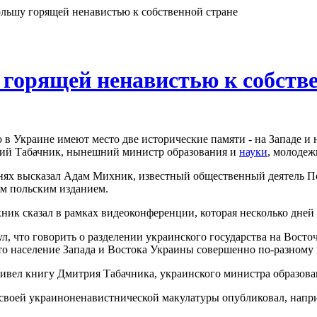
ьшу горящей ненавистью к собственной стране
горящей ненавистью к собстве
о в Украине имеют место две исторические памяти - на Западе 
ий Табачник, нынешний министр образования и
науки
, молодеж
нях высказал Адам Михник, известный общественный деятель По
м польским изданием.
ик сказал в рамках видеоконференции, которая несколько дней
, что говорить о разделении украинского государства на Восто
что население Запада и Востока Украины совершенно по-разному
ивел книгу Дмитрия Табачника, украинского министра образова
о своей украиноненавистнической макулатуры опубликовал, напр