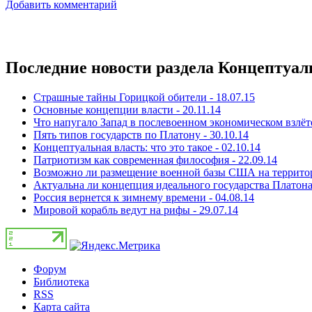
Добавить комментарий
Последние новости раздела Концептуал
Страшные тайны Горицкой обители - 18.07.15
Основные концепции власти - 20.11.14
Что напугало Запад в послевоенном экономическом взлёт
Пять типов государств по Платону - 30.10.14
Концептуальная власть: что это такое - 02.10.14
Патриотизм как современная философия - 22.09.14
Возможно ли размещение военной базы США на территори
Актуальна ли концепция идеального государства Платона 
Россия вернется к зимнему времени - 04.08.14
Мировой корабль ведут на рифы - 29.07.14
Форум
Библиотека
RSS
Карта сайта