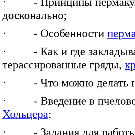
· - Принципы пермакуль
досконально;
· - Особенности
перм
· - Как и где закладыва
терассированные гряды,
к
· - Что можно делать на 
· - Введение в пчелово
Хольцера
;
· - Задания для работы 