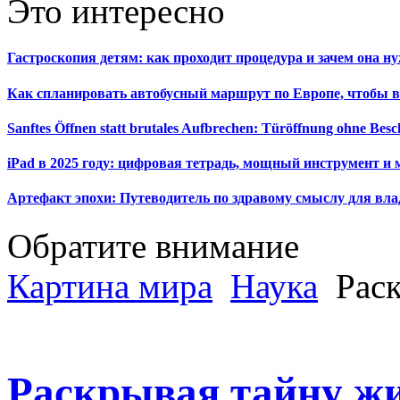
Это интересно
Гастроскопия детям: как проходит процедура и зачем она н
Как спланировать автобусный маршрут по Европе, чтобы в
Sanftes Öffnen statt brutales Aufbrechen: Türöffnung ohne Be
iPad в 2025 году: цифровая тетрадь, мощный инструмент и 
Артефакт эпохи: Путеводитель по здравому смыслу для вла
Обратите внимание
Картина мира
Наука
Раск
Раскрывая тайну ж