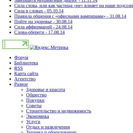
Завершить неприятный диалог - 11.11.14
Сила слова, или как частица «не» влияет на наше подсозн
Сила в словах - 05.10.14
Правила общения с «офисными вампирами» - 31.08.14
Пойте на здоровье - 30.08.14
Сила аффирмаций - 24.08.14
Слова-обереги - 17.08.14
Форум
Библиотека
RSS
Карта сайта
Агентство
Разное
Здоровье и красота
Общество
Покупки
Советы
Строительство и недвижимость
Экономика
Услуги
Отдых и развлечения
Техника и оборудование