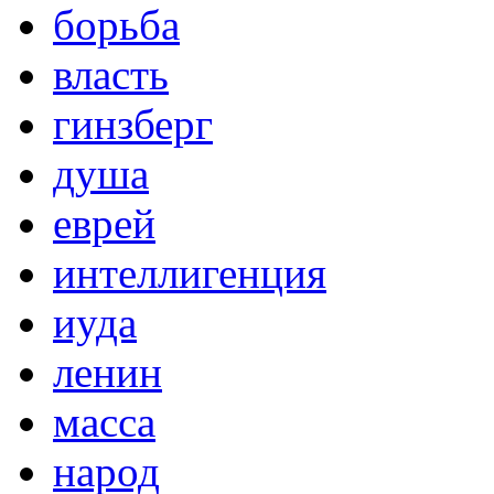
борьба
власть
гинзберг
душа
еврей
интеллигенция
иуда
ленин
масса
народ