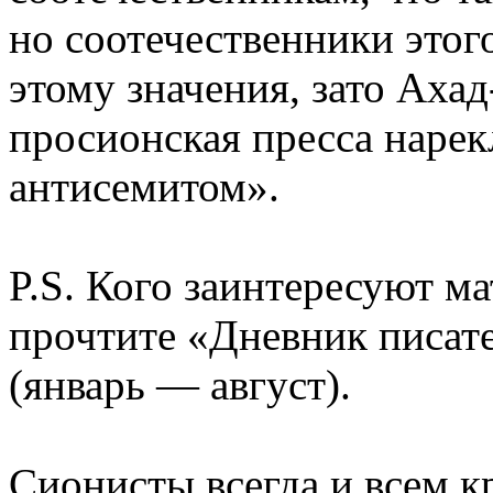
но соотечественники этог
этому значения, зато Аха
просионская пресса наре
антисемитом».
P.S. Кого заинтересуют м
прочтите «Дневник писател
(январь — август).
Сионисты всегда и всем к