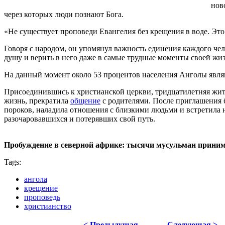
нов
через которых люди познают Бога.
«Не существует проповеди Евангелия без крещения в воде. Это
Говоря с народом, он упомянул важность единения каждого чел
душу и верить в него даже в самые трудные моменты своей жиз
На данный момент около 53 процентов населения Анголы явля
Присоединившись к христианской церкви, тридцатилетняя жит
жизнь, прекратила
общение
с родителями. После приглашения б
пороков, наладила отношения с близкими людьми и встретила 
разочаровавшихся и потерявших свой путь.
Пробуждение в северной африке: тысячи мусульман прини
Tags:
ангола
крещение
проповедь
христианство
< Предыдущая
Следующая >