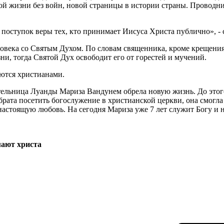
ой жизни без войн, новой страницы в истории страны. Проводн
 поступок веры тех, кто принимает Иисуса Христа публично», - 
овека со Святым Духом. По словам священника, кроме крещения 
ни, тогда Святой Дух освободит его от горестей и мучений.
ются христианами.
ельница Луанды Мариза Вандунем обрела новую жизнь. До этог
рата посетить богослужение в христианской церкви, она смогла 
настоящую любовь. На сегодня Мариза уже 7 лет служит Богу и 
мают христа