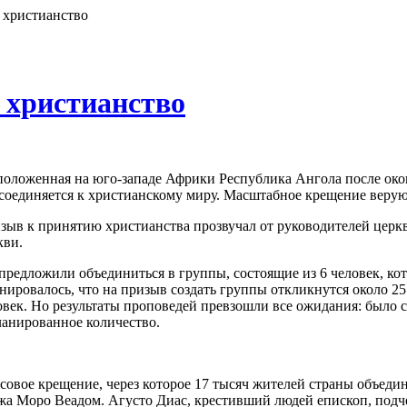
 христианство
 христианство
положенная на юго-западе Африки Республика Ангола после око
соединяется к христианскому миру. Масштабное крещение верую
зыв к принятию христианства прозвучал от руководителей церкв
кви.
предложили объединиться в группы, состоящие из 6 человек, ко
нировалось, что на призыв создать группы откликнутся около 25
овек. Но результаты проповедей превзошли все ожидания: было с
ланированное количество.
совое крещение, через которое 17 тысяч жителей страны объедин
жа Моро Веадом. Агусто Диас, крестивший людей епископ, подче