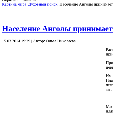
Картина мира
Духовный поиск
Население Анголы принимает
Население Анголы принимает
15.03.2014 19:29 | Автор: Ольга Николаева |
Рас
при
При
цер
Им 
Пла
чел
зап
Мас
пля