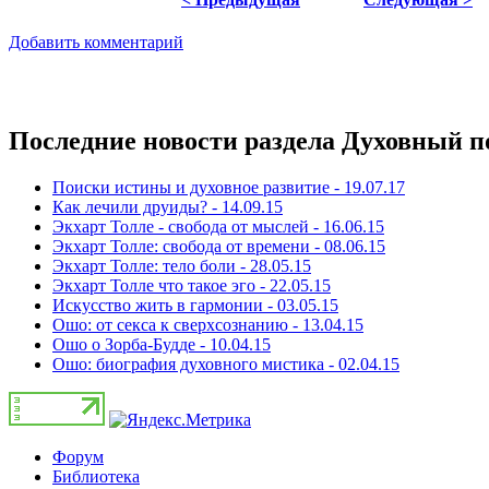
Добавить комментарий
Последние новости раздела Духовный п
Поиски истины и духовное развитие - 19.07.17
Как лечили друиды? - 14.09.15
Экхарт Толле - свобода от мыслей - 16.06.15
Экхарт Толле: свобода от времени - 08.06.15
Экхарт Толле: тело боли - 28.05.15
Экхарт Толле что такое эго - 22.05.15
Искусство жить в гармонии - 03.05.15
Ошо: от секса к сверхсознанию - 13.04.15
Ошо о Зорба-Будде - 10.04.15
Ошо: биография духовного мистика - 02.04.15
Форум
Библиотека