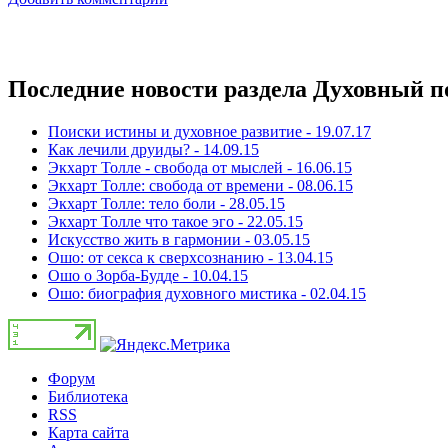
Последние новости раздела Духовный п
Поиски истины и духовное развитие - 19.07.17
Как лечили друиды? - 14.09.15
Экхарт Толле - свобода от мыслей - 16.06.15
Экхарт Толле: свобода от времени - 08.06.15
Экхарт Толле: тело боли - 28.05.15
Экхарт Толле что такое эго - 22.05.15
Искусство жить в гармонии - 03.05.15
Ошо: от секса к сверхсознанию - 13.04.15
Ошо о Зорба-Будде - 10.04.15
Ошо: биография духовного мистика - 02.04.15
Форум
Библиотека
RSS
Карта сайта