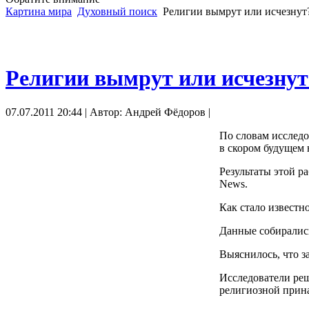
Картина мира
Духовный поиск
Религии вымрут или исчезнут
Религии вымрут или исчезнут
07.07.2011 20:44 | Автор: Андрей Фёдоров |
По словам исследо
в скором будущем
Результаты этой р
News.
Как стало известн
Данные собирались
Выяснилось, что з
Исследователи реш
религиозной прин