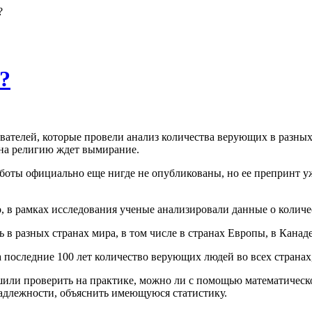
?
?
вателей, которые провели анализ количества верующих в разных 
 на религию ждет вымирание.
аботы официально еще нигде не опубликованы, но ее препринт уж
о, в рамках исследования ученые анализировали данные о колич
 в разных странах мира, в том числе в странах Европы, в Канад
а последние 100 лет количество верующих людей во всех страна
или проверить на практике, можно ли с помощью математическ
адлежности, объяснить имеющуюся статистику.