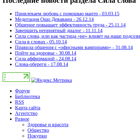
Последние новости раздела Сила слова
Привлекаем любовь с помощью мантр - 03.03.15
Медитация Ошо Девавани - 26.12.14
Общение повышает эффективность труда - 25.11.14
Завершить неприятный диалог - 11.11.14
Сила слова, или как частица «не» влияет на наше подсозн
Сила в словах - 05.10.14
Правила общения с «офисными вампирами» - 31.08.14
Пойте на здоровье - 30.08.14
Сила аффирмаций - 24.08.14
Слова-обереги - 17.08.14
Форум
Библиотека
RSS
Карта сайта
Агентство
Разное
Здоровье и красота
Общество
Покупки