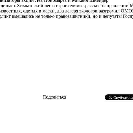
ганизаторы акции Лев Пономарев и Михаил Шнейдер.
ащищает Химкинский лес и строителями трассы в направлении Мо
известных, одетых в маски, два лагеря экологов разгромил ОМ
нфликт вмешались не только правозащитники, но и депутаты Гос
Поделиться