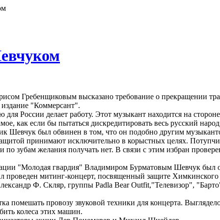
ом
Шевчуком
исом Гребенщиковым высказано требование о прекращении тра
 издание "Коммерсант".
для России делает работу. Этот музыкант находится на стороне
амое, как если бы пытаться дискредитировать весь русский народ
к Шевчук был обвинен в том, что он подобно другим музыканто
 защитой принимают исключительно в корыстных целях. Потупчик 
, и по зубам желания получать нет. В связи с этим избран прове
зации "Молодая гвардия" Владимиром Бурматовым Шевчук был об
ыл проведен митинг-концерт, посвященный защите Химкинского л
сандр Ф. Скляр, группы Padla Bear Outfit,"Телевизор", "Барт
 помешать провозу звуковой техники для концерта. Выглядело эт
ить колеса этих машин.