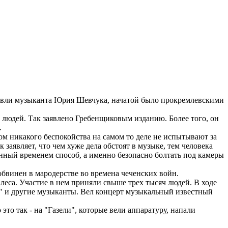
вли музыканта Юрия Шевчука, начатой было прокремлевскими
 людей. Так заявлено Гребенщиковым изданию. Более того, он
.
м никакого беспокойства на самом то деле не испытывают за
заявляет, что чем хуже дела обстоят в музыке, тем человека
ренный временем способ, а именно безопасно болтать под камеры
винен в мародерстве во времена чеченских войн.
еса. Участие в нем приняли свыше трех тысяч людей. В ходе
о" и другие музыканты. Вел концерт музыкальный известный
о так - на "Газели", которые вели аппаратуру, напали