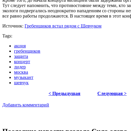
Кроме того, до начала концерта милицией были задержаны ор
Тут следует напомнить, что противостояние между теми, кто з
экологи подвергались неоднократно нападениям со стороны не
все равно работы продолжаются. В настоящее время в этот ко
Источник:
Гребенщиков встал рядом с Шевчуком
Tags:
акция
гребенщиков
защита
концерт
лидер
москва
музыкант
шевчук
< Предыдущая
Следующая >
Добавить комментарий