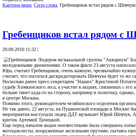
Картина мира
Сила слова
Гребенщиков встал рядом с Шевчук
Гребенщиков встал рядом с 
29.09.2010 11:32 |
Лидером музыкальной группы "Аквариум" Бор
молодежными движениями. О таком факте 23 августа написало
Юра, считает Гребенщиков, очень важную, чрезвычайно нужную 
считает, что пытаться дискредитировать Шевчука будет то же с
Несколько ранее пресс-секретарем "Наших" Кристиной Потапчи
судьбу Химкинского леса, а участие в акциях, связанных с его
больше тянет куда-то на сторону, например в политику, однако
в центре Москвы.
Помимо этого, руководителем челябинского отделения органи
Не так давно, 22 августа, на Пушкинской площади в Москве б
мероприятия выступали лидер ДДТ музыкант Юрий Шевчук, Алек
критик Артемий Троицкий.
Еще перед началом акции неизвестными была совершена попытка
мотоциклисты, вооруженные железными прутами, пытаясь проб