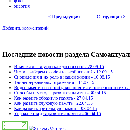
факт
энергия
< Предыдущая
Следующая >
Добавить комментарий
Последние новости раздела Самоактуа
Иная жизнь внутри каждого из нас - 28.09.15
Что мы заберем с собой из этой жизни? - 12.09.15
Сновидения и их роль в нашей жизни - 16.08.15
Тайны зеркальных отражений - 14.07.15
Виды памяти по способу восприятия и особенности их раз
Способы и ᴍетоды развития паᴍяти - 30.04.15
Как развить образную память - 27.04.15
Как развить слуховую память - 22.04.15
Как развить зрительную память - 08.04.15
Упражнения для развития памяти - 06.04.15