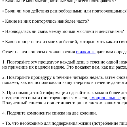
• Каковы те мои мысли, которые чаще всего повторяются?
• Были ли мои действия разнообразными или повторяющимися
• Какие из них повторялись наиболее часто?
• Наблюдалась ли связь между моими мыслями и действиями?
• Каков процент тех из моих действий, которые хоть как-то связ
Ответ на эти вопросы с точки зрения
сталкинга
даст вам опред
1. Повторяйте эту процедуру каждый день в течение одной неде
но применив их к целой неделе. Это покажет вам, как вы расх
2. Повторяйте процедуру в течение четырех недель, затем снов
покажет, как вы использовали вашу энергию в течение данного
3. При помощи этой информации сделайте как можно более дет
внутреннего опыта (повторяющиеся мысли,
эмоциональные
при
Полученный список и станет инвентарным листом ваших энерг
4. Поделите компоненты списка на две колонки.
• То, что необходимо для поддержания жизни (потребление пищи