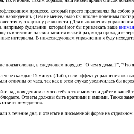
ебя, так и вовне. Таким образом, наш инвентарный список долже
о рефлексивном процессе, который просто представлял бы собою 
на наблюдении. (Тем не менее, было бы вполне полезным постар
т более точную картину реальности.) Для выполнения упражнения
в, например будильник, который мог бы привлекать ваше
вниман
щать внимание на свои занятия всякий раз, когда проходите через
нные интервалы. В нижеследующем упражнении я буду исходить и
 подзаголовки, в следующем порядке: “О чем я думал?”, “Что я д
ал через каждые 15 минут. (Либо, если эффект упражнения оказ
ли отличны от часа, так как в этом случае увеличилась бы вероя
йте над поведением самого себя в этот момент и дайте в вашей т
наблюдаете. Ответы должны быть краткими и емкими. Также замеч
ь ответы немедленно.
исали в течение дня, и ответьте в письменной форме на отдельно