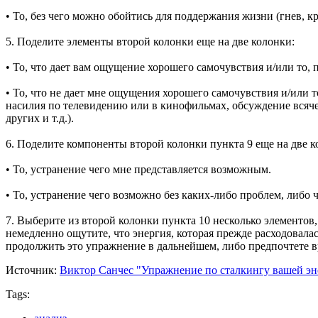
• То, без чего можно обойтись для поддержания жизни (гнев, кр
5. Поделите элементы второй колонки еще на две колонки:
• То, что дает вам ощущение хорошего самочувствия и/или то, п
• То, что не дает мне ощущения хорошего самочувствия и/или т
насилия по телевидению или в кинофильмах, обсуждение всяческ
других и т.д.).
6. Поделите компоненты второй колонки пункта 9 еще на две к
• То, устранение чего мне представляется возможным.
• То, устранение чего возможно без каких-либо проблем, либо 
7. Выберите из второй колонки пункта 10 несколько элементов
немедленно ощутите, что энергия, которая прежде расходовала
продолжить это упражнение в дальнейшем, либо предпочтете в
Источник:
Виктор Санчес "Упражнение по сталкингу вашей эн
Tags: