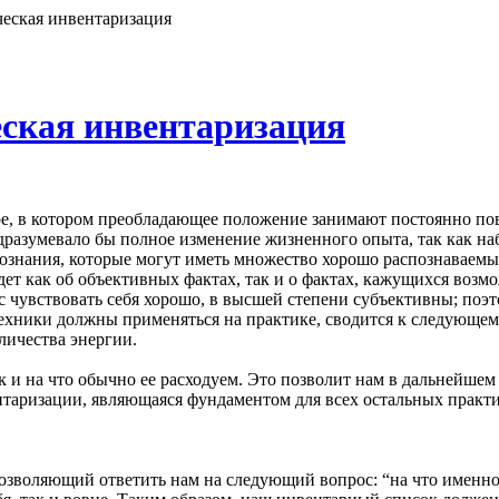
ческая инвентаризация
еская инвентаризация
ое, в котором преобладающее положение занимают постоянно п
одразумевало бы полное изменение жизненного опыта, так как 
сознания, которые могут иметь множество хорошо распознаваем
 идет как об объективных фактах, так и о фактах, кажущихся во
нас чувствовать себя хорошо, в высшей степени субъективны; п
ехники должны применяться на практике, сводится к следующему
личества энергии.
к и на что обычно ее расходуем. Это позволит нам в дальнейше
нтаризации, являющаяся фундаментом для всех остальных практи
 позволяющий ответить нам на следующий вопрос: “на что именн