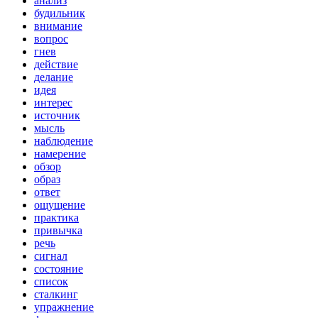
анализ
будильник
внимание
вопрос
гнев
действие
делание
идея
интерес
источник
мысль
наблюдение
намерение
обзор
образ
ответ
ощущение
практика
привычка
речь
сигнал
состояние
список
сталкинг
упражнение