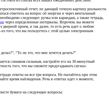
н состоять из списка всех наших ежедневных действий.
ретроспективный отчет, не дающий точную картину реальности.
аться ответить на вопрос об энергии и через ментальный
 необходимо следующее: ручка или карандаш, а также тетрадь,
ие
через определенные интервалы. Впрочем, вы можете
 дверной проем, и так далее, то есть речь идет о любом
з того, что вы пользуетесь с этой целью электронным
елал?”, “То ли это, что мне хочется делать?”
ывается слишком сильным, настройте его на 30-минутный
тность того, что вы сможете предугадывать сигнал.
етради ответы на все три вопроса. Не пытайтесь при этом
айте время наблюдения. Речь в ответах идет о моменте,
м листе бумаги на следующие вопросы: