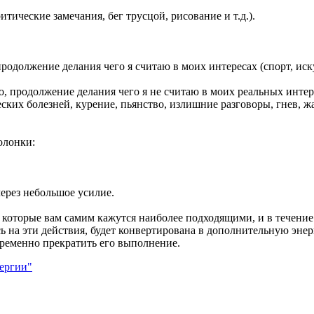
итические замечания, бег трусцой, рисование и т.д.).
родолжение делания чего я считаю в моих интересах (спорт, иску
о, продолжение делания чего я не считаю в моих реальных интер
их болезней, курение, пьянство, излишние разговоры, гнев, жал
олонки:
через небольшое усилие.
, которые вам самим кажутся наиболее подходящими, и в течение
сь на эти действия, будет конвертирована в дополнительную эне
ременно прекратить его выполнение.
ергии"