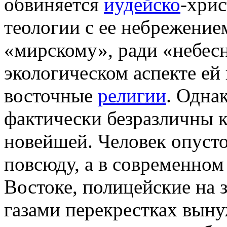
обвиняется
иудейско
-хрис
теологии с ее небрежение
«мирскому», ради «небесн
экологическом аспекте ей
восточные
религии
. Одна
фактически безразличны к
новейшей. Человек опуст
повсюду, а в современном 
Востоке, полицейские на
газами перекрестках вын