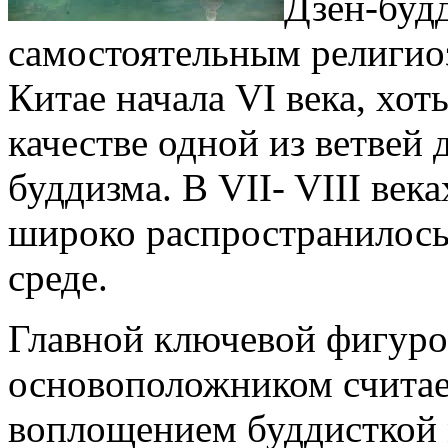
Дзен-буд
самостоятельным религио
Китае начала VI века, хот
качестве одной из ветвей
буддизма. В VII- VIII век
широко распространилось 
среде.
Главной ключевой фигуро
основоположником считае
воплощением буддисткой 