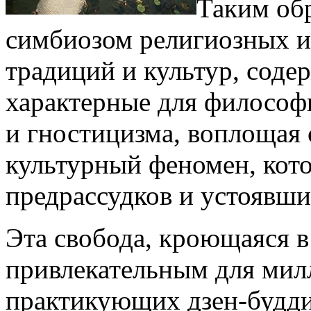
Таким обр
симбиозом религиозных и
традиций и культур, соде
характерные для философ
и гностицизма, воплощая
культурный феномен, кот
предрассудков и устоявши
Эта свобода, кроющаяся в 
привлекательным для мил
практикующих дзен-будди