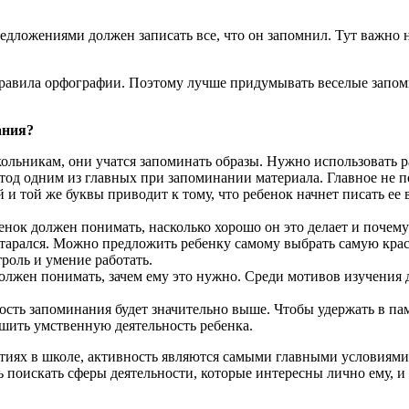
дложениями должен записать все, что он запомнил. Тут важно не
авила орфографии. Поэтому лучше придумывать веселые запом
ания?
кольникам, они учатся запоминать образы. Нужно использовать р
од одним из главных при запоминании материала. Главное не по
 и той же буквы приводит к тому, что ребенок начнет писать е
ок должен понимать, насколько хорошо он это делает и почему 
 старался. Можно предложить ребенку самому выбрать самую краси
роль и умение работать.
должен понимать, зачем ему это нужно. Среди мотивов изучения 
ность запоминания будет значительно выше. Чтобы удержать в п
чшить умственную деятельность ребенка.
ятиях в школе, активность являются самыми главными условиями
поискать сферы деятельности, которые интересны лично ему, и 