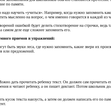
ние по памяти.
 надо научить «учиться». Например, когда нужно запомнить как
тить мысленно на вопрос, о чем именно говорится в каждой из ч
орений ошибкой будет делить стихотворение на строчки, ведь т
а самом деле еще сложнее запомнить его.
много приемов и упражнений:
ут быть звуки леса, где нужно запомнить, какие звери их произ
ов или предложений.
но дать прочитать ребенку текст. Он должен сам прочитать его
зрения и читают ребенку, а он пишет диктант. Потом школьник д
ь кусок текста наизусть, а затем он должен написать его по пам
ент.