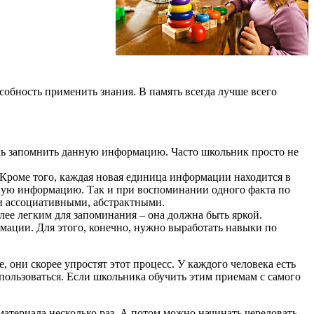
собность применить знания. В память всегда лучше всего
ель запомнить данную информацию. Часто школьник просто не
. Кроме того, каждая новая единица информации находится в
арную информацию. Так и при воспоминании одного факта по
о и ассоциативными, абстрактными.
ее легким для запоминания – она должна быть яркой.
мации. Для этого, конечно, нужно выработать навыки по
, они скорее упростят этот процесс. У каждого человека есть
спользоваться. Если школьника обучить этим приемам с самого
териала несколько раз. А потом можно начинать чередовать