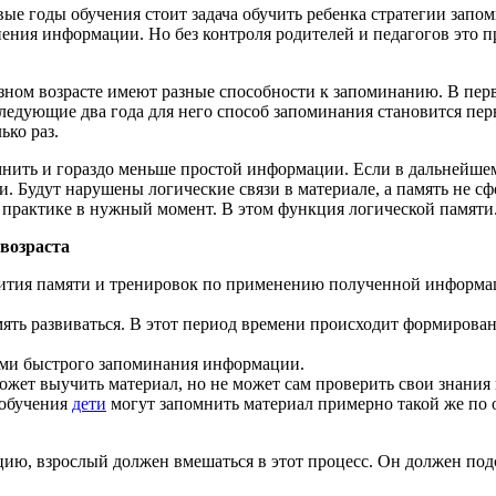
е годы обучения стоит задача обучить ребенка стратегии запо
нения информации. Но без контроля родителей и педагогов это п
ном возрасте имеют разные способности к запоминанию. В перв
в следующие два года для него способ запоминания становится п
ько раз.
апомнить и гораздо меньше простой информации. Если в дальнейш
и. Будут нарушены логические связи в материале, а память не сф
 практике в нужный момент. В этом функция логической памяти
возраста
вития памяти и тренировок по применению полученной информац
мять развиваться. В этот период времени происходит формирова
ами быстрого запоминания информации.
ожет выучить материал, но не может сам проверить свои знания 
 обучения
дети
могут запомнить материал примерно такой же по объ
ию, взрослый должен вмешаться в этот процесс. Он должен под