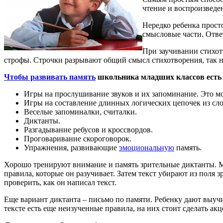
чтение и воспроизведе
Нередко ребенка просто
смысловые части. Отве
При заучивании стихотв
строфы. Строчки разрывают общий смысл стихотворения, так н
Чтобы развивать память
школьника младших классов есть 
Игры на прослушивание звуков и их запоминание. Это мог
Игры на составление длинных логических цепочек из сл
Веселые запоминалки, считалки.
Диктанты.
Разгадывание ребусов и кроссвордов.
Проговаривание скороговорок.
Упражнения, развивающие
эмоциональную
память.
Хорошо тренируют внимание и память зрительные диктанты. Мож
правила, которые он разучивает. Затем текст убирают из поля 
проверить, как он написал текст.
Еще вариант диктанта – письмо по памяти. Ребенку дают выучит
тексте есть еще неизученные правила, на них стоит сделать акц