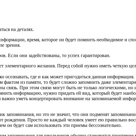
ться на деталях.
информации, время, которое он будет помнить необходимое и спо
ле зрения.
ов. Если они задействованы, то успех гарантирован.
нет элементарного желания. Перед собой нужно иметь четкую ц
ко осознавать, где и как может пригодиться данная информация
угим фактом из памяти, то будет сложно запомнить даже элемент
ена связь. При этом связи могут быть не только логическими, н
мнить информацию, нужно придать ей вид, который будет наибол
я важно уметь концертировать внимание на запоминаемой инфор
к запоминания, но это не значит, что они подменят запоминание
я от рождения. Просто не каждый человек умеет ею правильно во
шем он будет сам использовать эти приемы бессознательно.
м запоминания для школьников обычно становится прочтение ма