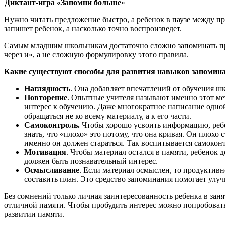
Диктант-игра «Запомни больше
»
Нужно читать предложение быстро, а ребенок в паузе между пре
запишет ребенок, а насколько точно воспроизведет.
Самым младшим школьникам достаточно сложно запоминать пр
через и», а не сложную формулировку этого правила.
Какие существуют способы для развития навыков запомин
Наглядность
. Она добавляет впечатлений от обучения ш
Повторение
. Опытные учителя называют именно этот мет
интерес к обучению. Даже многократное написание одной
обращаться не ко всему материалу, а к его части.
Самоконтроль.
Чтобы хорошо усвоить информацию, ребен
знать, что «плохо» это потому, что она кривая. Он плохо
именно он должен стараться. Так воспитывается самоконт
Мотивация
. Чтобы материал остался в памяти, ребенок 
должен быть познавательный интерес.
Осмысливание
. Если материал осмыслен, то продуктив
составить план. Это средство запоминания помогает улу
Без сомнений только личная заинтересованность ребенка в зан
отличной памяти. Чтобы пробудить интерес можно попробовать 
развитии памяти.