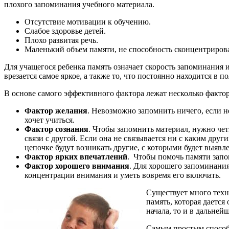
плохого запоминания учебного материала.
Отсутствие мотивации к обучению.
Слабое здоровье детей.
Плохо развитая речь.
Маленький объем памяти, не способность сконцентрирова
Для учащегося ребенка память означает скорость запоминания 
врезается самое яркое, а также то, что постоянно находится в по
В основе самого эффективного фактора лежат несколько фактор
Фактор желания
. Невозможно запомнить ничего, если 
хочет учиться.
Фактор сознания
. Чтобы запомнить материал, нужно чет
связи с другой. Если она не связывается ни с каким др
цепочке будут возникать другие, с которыми будет выявл
Фактор ярких впечатлений
. Чтобы помочь памяти запо
Фактор хорошего внимания
. Для хорошего запоминани
концентрации внимания и уметь вовремя его включать.
Существует много техни
память, которая даетс
начала, то и в дальней
Самым простым способо