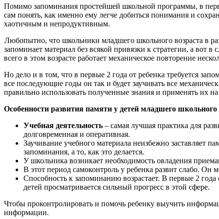
Помимо запоминания простейшей школьной программы, в первы
сам понять, как именно ему легче добиться понимания и сохра
хаотичным и непродуктивным.
Любопытно, что школьники младшего школьного возраста в раз
запоминает материал без всякой привязки к стратегии, а вот 
всего в этом возрасте работает механическое повторение нескол
Но дело и в том, что в первые 2 года от ребенка требуется з
все последующие годы он так и будет заучивать все механическ
правильно использовать полученные знания и применять их на
Особенности развития памяти у детей младшего школьного 
Учебная деятельность
– самая лучшая практика для раз
долговременная и оперативная.
Заучивание учебного материала неизбежно заставляет па
запоминания, а то, как это делается.
У школьника возникает необходимость овладения прием
В этот период самоконтроль у ребенка развит слабо. Он м
Способность к запоминанию возрастает. В первые 2 года
детей просматривается сильный прогресс в этой сфере.
Чтобы проконтролировать и помочь ребенку выучить информац
информации.