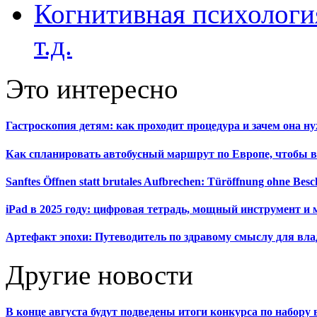
Когнитивная психология
т.д.
Это интересно
Гастроскопия детям: как проходит процедура и зачем она н
Как спланировать автобусный маршрут по Европе, чтобы в
Sanftes Öffnen statt brutales Aufbrechen: Türöffnung ohne Be
iPad в 2025 году: цифровая тетрадь, мощный инструмент и 
Артефакт эпохи: Путеводитель по здравому смыслу для вла
Другие новости
В конце августа будут подведены итоги конкурса по набор