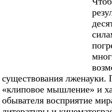
Чтоб
резу
деся
сила
погр
мног
возм
существования лженауки. 
«клиповое мышление» и ха
обывателя восприятие мир
литературы и кинематогра